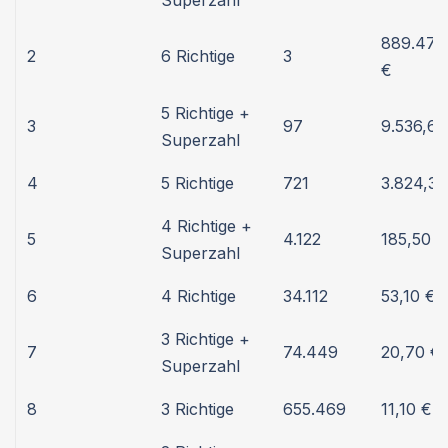
Superzahl
889.473
2
6 Richtige
3
€
5 Richtige +
3
97
9.536,60
Superzahl
4
5 Richtige
721
3.824,30
4 Richtige +
5
4.122
185,50 €
Superzahl
6
4 Richtige
34.112
53,10 €
3 Richtige +
7
74.449
20,70 €
Superzahl
8
3 Richtige
655.469
11,10 €