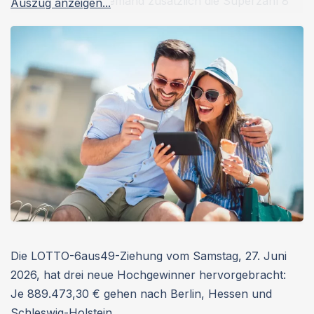
erneut aus. Weil niemand zusätzlich die Superzahl 8
Auszug anzeigen...
hatte, blieb die höchste Gewinnklasse zum 27. Mal in
Folge unbesetzt. Für die nächste Ziehung am Mittwoch
wartet damit weiter […]
Die LOTTO-6aus49-Ziehung vom Samstag, 27. Juni
2026, hat drei neue Hochgewinner hervorgebracht:
Je 889.473,30 € gehen nach Berlin, Hessen und
Schleswig-Holstein.