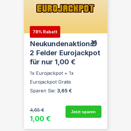
78% Rabatt
Neukundenaktion🎁
2 Felder Eurojackpot
für nur 1,00 €
1x Eurojackpot + 1x
Eurojackpot Gratis
Sparen Sie:
3,65 €
4,65 €
Jetzt sparen
1,00 €