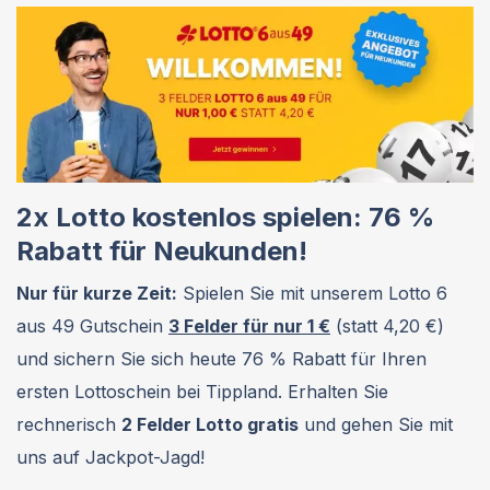
Eurojackpot Gutscheincodes, mit denen Sie
konkurrenzlos günstig spielen können. Sichern Sie
sich zum Beispiel zwei Felder Lotto gratis...
2x Lotto kostenlos spielen: 76 %
Rabatt für Neukunden!
Nur für kurze Zeit:
Spielen Sie mit unserem Lotto 6
aus 49 Gutschein
3 Felder für nur 1 €
(statt 4,20 €)
und sichern Sie sich heute 76 % Rabatt für Ihren
ersten Lottoschein bei Tippland. Erhalten Sie
rechnerisch
2 Felder Lotto gratis
und gehen Sie mit
uns auf Jackpot-Jagd!