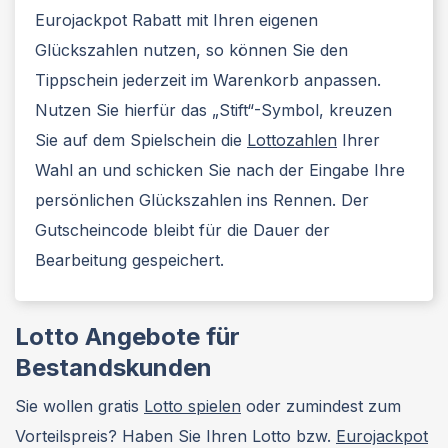
Eurojackpot Rabatt mit Ihren eigenen
Glückszahlen nutzen, so können Sie den
Tippschein jederzeit im Warenkorb anpassen.
Nutzen Sie hierfür das „Stift“-Symbol, kreuzen
Sie auf dem Spielschein die
Lottozahlen
Ihrer
Wahl an und schicken Sie nach der Eingabe Ihre
persönlichen Glückszahlen ins Rennen. Der
Gutscheincode bleibt für die Dauer der
Bearbeitung gespeichert.
Lotto Angebote für
Bestandskunden
Sie wollen gratis
Lotto spielen
oder zumindest zum
Vorteilspreis? Haben Sie Ihren Lotto bzw.
Eurojackpot