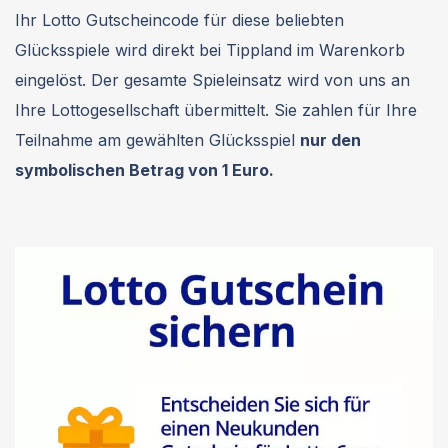
Ihr Lotto Gutscheincode für diese beliebten
Glücksspiele wird direkt bei Tippland im Warenkorb
eingelöst. Der gesamte Spieleinsatz wird von uns an
Ihre Lottogesellschaft übermittelt. Sie zahlen für Ihre
Teilnahme am gewählten Glücksspiel
nur den
symbolischen Betrag von 1 Euro.