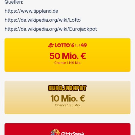
Quellen:
https://www.tippland.de
https://de.wikipedia.org/wiki/Lotto
https://de.wikipedia.org/wiki/Eurojackpot
50
Mio. €
Chance 1:140 Mio.
10
Mio. €
Chance 1:90 Mio.