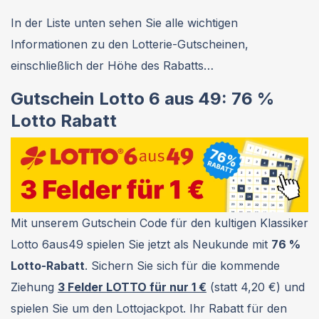
In der Liste unten sehen Sie alle wichtigen
Informationen zu den Lotterie-Gutscheinen,
einschließlich der Höhe des Rabatts…
Gutschein Lotto 6 aus 49: 76 %
Lotto Rabatt
Mit unserem Gutschein Code für den kultigen Klassiker
Lotto 6aus49 spielen Sie jetzt als Neukunde mit
76 %
Lotto-Rabatt
. Sichern Sie sich für die kommende
Ziehung
3 Felder LOTTO für nur 1 €
(statt 4,20 €) und
spielen Sie um den Lottojackpot. Ihr Rabatt für den