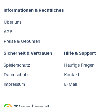
Informationen & Rechtliches
Über uns
AGB
Preise & Gebühren
Sicherheit & Vertrauen
Hilfe & Support
Spielerschutz
Häufige Fragen
Datenschutz
Kontakt
Impressum
E-Mail