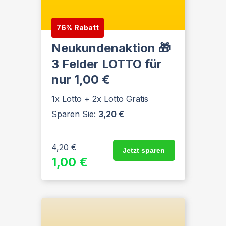
76% Rabatt
Neukundenaktion 🎁
3 Felder LOTTO für
nur 1,00 €
1x Lotto + 2x Lotto Gratis
Sparen Sie:
3,20 €
4,20 €
Jetzt sparen
1,00 €