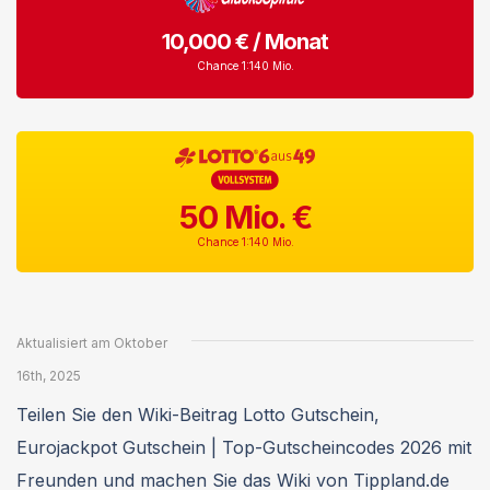
10,000 € / Monat
Chance 1:140 Mio.
50 Mio. €
Chance 1:140 Mio.
Aktualisiert am Oktober
16th, 2025
Teilen Sie den Wiki-Beitrag Lotto Gutschein,
Eurojackpot Gutschein | Top-Gutscheincodes 2026 mit
Freunden und machen Sie das Wiki von Tippland.de