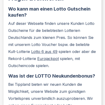
Wo kann man einen Lotto Gutschein
kaufen?
Auf dieser Webseite finden unsere Kunden Lotto
Gutscheine für die beliebtesten Lotterien
Deutschlands zum kleinen Preis. So können Sie
mit unserem Lotto Voucher bspw. die beliebte
Kult-Lotterie
Lotto 6 aus 49
spielen oder aber die
Rekord-Lotterie
Eurojackpot
spielen, mit
Gutscheincode spielen.
Was ist der LOTTO Neukundenbonus?
Bei Tippland bieten wir neuen Kunden die
Möglichkeit, unsere Website zum günstigen
Vorteilspreis unverbindlich auszuprobieren. Wir