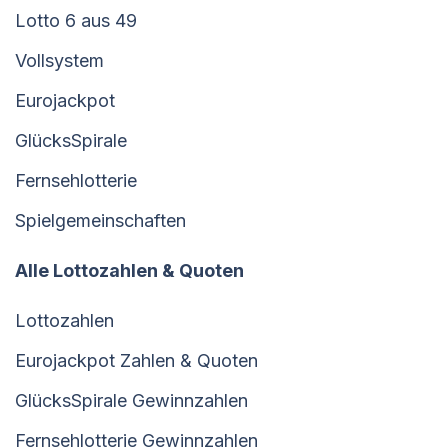
Lotto 6 aus 49
Vollsystem
Eurojackpot
GlücksSpirale
Fernsehlotterie
Spielgemeinschaften
Alle Lottozahlen & Quoten
Lottozahlen
Eurojackpot Zahlen & Quoten
GlücksSpirale Gewinnzahlen
Fernsehlotterie Gewinnzahlen