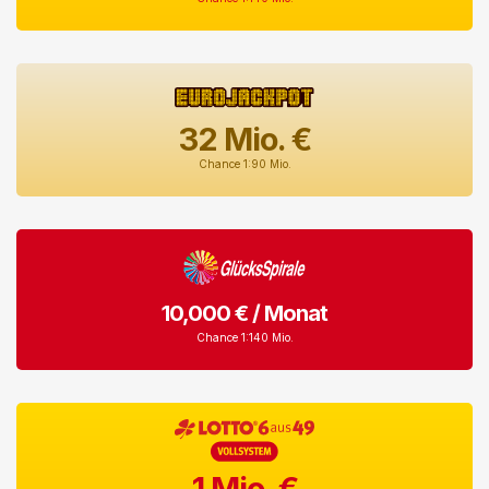
32
Mio. €
Chance 1:90 Mio.
10,000 € / Monat
Chance 1:140 Mio.
1 Mio. €