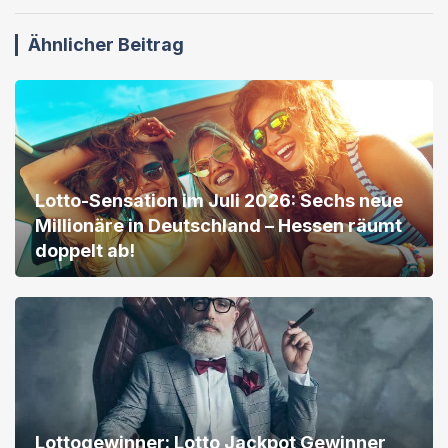
Ähnlicher Beitrag
Lotto-Sensation im Juli 2026: Sechs neue
Millionäre in Deutschland – Hessen räumt
doppelt ab!
Lottogewinner: Lotto Jackpot Gewinner