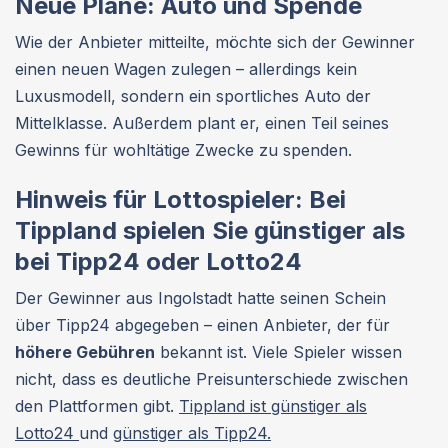
Neue Pläne: Auto und Spende
Wie der Anbieter mitteilte, möchte sich der Gewinner
einen neuen Wagen zulegen – allerdings kein
Luxusmodell, sondern ein sportliches Auto der
Mittelklasse. Außerdem plant er, einen Teil seines
Gewinns für wohltätige Zwecke zu spenden.
Hinweis für Lottospieler: Bei
Tippland spielen Sie günstiger als
bei Tipp24 oder Lotto24
Der Gewinner aus Ingolstadt hatte seinen Schein
über Tipp24 abgegeben – einen Anbieter, der für
höhere Gebühren
bekannt ist. Viele Spieler wissen
nicht, dass es deutliche Preisunterschiede zwischen
den Plattformen gibt.
Tippland ist günstiger als
Lotto24
und
günstiger als Tipp24.