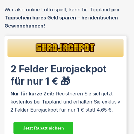
Wer also online Lotto spielt, kann bei Tippland
pro
Tippschein bares Geld sparen
–
bei identischen
Gewinnchancen!
2 Felder Eurojackpot
für nur 1 € 🎁
Nur für kurze Zeit:
Registrieren Sie sich jetzt
kostenlos bei Tippland und erhalten Sie exklusiv
2 Felder Eurojackpot für nur 1 € statt
4,65 €
.
Jetzt Rabatt sichern