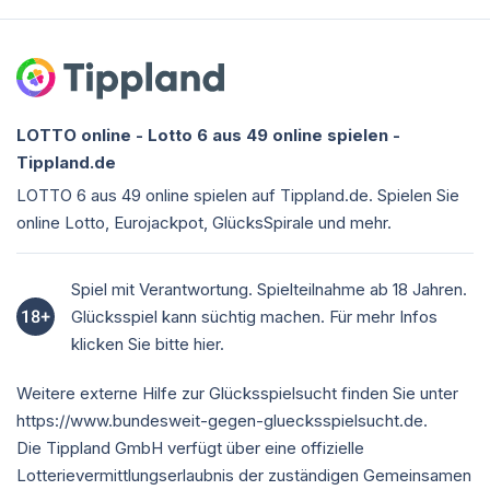
LOTTO online - Lotto 6 aus 49 online spielen -
Tippland.de
LOTTO 6 aus 49 online spielen auf Tippland.de. Spielen Sie
online Lotto, Eurojackpot, GlücksSpirale und mehr.
Spiel mit Verantwortung. Spielteilnahme ab 18 Jahren.
Glücksspiel kann süchtig machen. Für mehr Infos
klicken Sie bitte
hier
.
Weitere externe Hilfe zur Glücksspielsucht finden Sie unter
https://www.bundesweit-gegen-gluecksspielsucht.de
.
Die Tippland GmbH verfügt über eine offizielle
Lotterievermittlungserlaubnis der zuständigen
Gemeinsamen