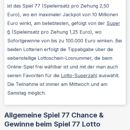
ist das Spiel 77 (Spieleinsatz pro Ziehung 2,50
Euro), wo ein maximaler Jackpot von 10 Millionen
Euro winkt, am beliebtesten, gefolgt von der
Super
6
(Spieleinsatz pro Ziehung 1,25 Euro), wo
Sofortgewinne von bis zu 100.000 Euro winken. Bei
beiden Lotterien erfolgt die Tippabgabe über die
siebenstellige Lottoschein-Losnummer, die beim
Online-Spiel frei wählbar ist und mit der man auch
seinen Favoriten für die
Lotto-Superzahl
auswählt.
Die Teilnahme ist immer am Mittwoch und am
Samstag möglich.
Allgemeine Spiel 77 Chance &
Gewinne beim Spiel 77 Lotto