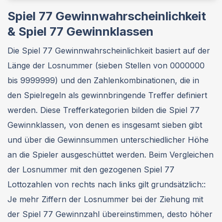
Spiel 77 Gewinnwahrscheinlichkeit
& Spiel 77 Gewinnklassen
Die Spiel 77 Gewinnwahrscheinlichkeit basiert auf der
Länge der Losnummer (sieben Stellen von 0000000
bis 9999999) und den Zahlenkombinationen, die in
den Spielregeln als gewinnbringende Treffer definiert
werden. Diese Trefferkategorien bilden die Spiel 77
Gewinnklassen, von denen es insgesamt sieben gibt
und über die Gewinnsummen unterschiedlicher Höhe
an die Spieler ausgeschüttet werden. Beim Vergleichen
der Losnummer mit den gezogenen Spiel 77
Lottozahlen von rechts nach links gilt grundsätzlich::
Je mehr Ziffern der Losnummer bei der Ziehung mit
der Spiel 77 Gewinnzahl übereinstimmen, desto höher