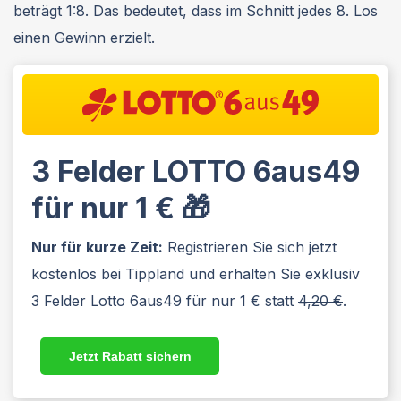
beträgt 1:8. Das bedeutet, dass im Schnitt jedes 8. Los
einen Gewinn erzielt.
3 Felder LOTTO 6aus49
für nur 1 € 🎁
Nur für kurze Zeit:
Registrieren Sie sich jetzt
kostenlos bei Tippland und erhalten Sie exklusiv
3 Felder Lotto 6aus49 für nur 1 € statt
4,20 €
.
Jetzt Rabatt sichern