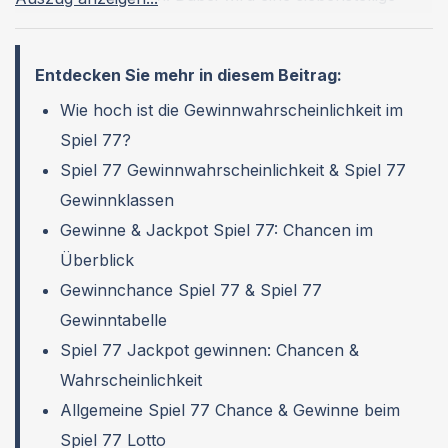
Losnummer gezogen, die mit den Lottozahlen
veröffentlicht wird. Das “Spiel 77 Lotto” wird als
Entdecken Sie mehr in diesem Beitrag:
Endziffernlotterie zum Beispiel zusammen mit Lotto 6
Wie hoch ist die Gewinnwahrscheinlichkeit im
aus 49 angeboten und bietet den Teilnehmern beim
Spiel 77?
Lotto spielen
zusätzliche Gewinnchancen. Dank
Spiel 77 Gewinnwahrscheinlichkeit & Spiel 77
insgesamt sieben Spiel 77 Gewinnklassen kann man
Gewinnklassen
sich bereits ab nur einer richtigen Gewinnzahl
Gewinne & Jackpot Spiel 77: Chancen im
zusätzliche Preisgelder sichern. Der Spiel 77 Jackpot
Überblick
beträgt mindestens 177.777 Euro und kann auf bis zu
Gewinnchance Spiel 77 & Spiel 77
10 Millionen Euro ansteigen.
Gewinntabelle
Spiel 77 Jackpot gewinnen: Chancen &
Wahrscheinlichkeit
Allgemeine Spiel 77 Chance & Gewinne beim
Spiel 77 Lotto