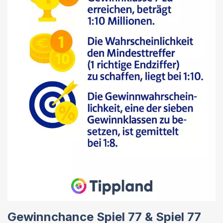
Gewinnchance Spiel 77 & Spiel 77