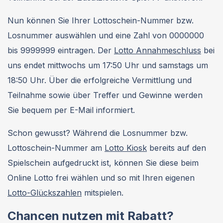
Nun können Sie Ihrer Lottoschein-Nummer bzw.
Losnummer auswählen und eine Zahl von 0000000
bis 9999999 eintragen. Der
Lotto Annahmeschluss
bei
uns endet mittwochs um 17:50 Uhr und samstags um
18:50 Uhr. Über die erfolgreiche Vermittlung und
Teilnahme sowie über Treffer und Gewinne werden
Sie bequem per E-Mail informiert.
Schon gewusst? Während die Losnummer bzw.
Lottoschein-Nummer am
Lotto Kiosk
bereits auf den
Spielschein aufgedruckt ist, können Sie diese beim
Online Lotto frei wählen und so mit Ihren eigenen
Lotto-Glückszahlen
mitspielen.
Chancen nutzen mit Rabatt?