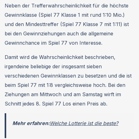
Neben der Trefferwahrscheinlichkeit für die höchste
Gewinnklasse (Spiel 77 Klasse 1 mit rund 1:10 Mio.)
und den Mindesttreffer (Spiel 77 Klasse 7 mit 1:11) ist
bei den Gewinnziehungen auch die allgemeine
Gewinnchance im Spiel 77 von Interesse.
Damit wird die Wahrscheinlichkeit beschrieben,
irgendeine beliebige der insgesamt sieben
verschiedenen Gewinnklassen zu besetzen und die ist
beim Spiel 77 mit 1:8 vergleichsweise hoch. Bei den
Ziehungen am Mittwoch und am Samstag wirft im
Schnitt jedes 8. Spiel 77 Los einen Preis ab.
Mehr erfahren:
Welche Lotterie ist die beste?