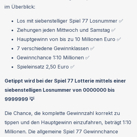
im Überblick:
Los mit siebenstelliger Spiel 77 Losnummer ✅
Ziehungen jeden Mittwoch und Samstag ✅
Hauptgewinn von bis zu 10 Millionen Euro ✅
7 verschiedene Gewinnklassen ✅
Gewinnchance 1:10 Millionen ✅
Spieleinsatz 2,50 Euro ✅
Getippt wird bei der Spiel 77 Lotterie mittels einer
siebenstelligen Losnummer von 0000000 bis
9999999 💡
Die Chance, die komplette Gewinnzahl korrekt zu
tippen und den Hauptgewinn einzufahren, beträgt 1:10
Millionen. Die allgemeine Spiel 77 Gewinnchance