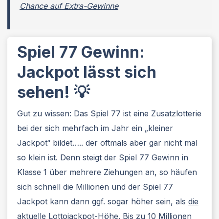
Chance auf Extra-Gewinne
Spiel 77 Gewinn:
Jackpot lässt sich
sehen! 💡
Gut zu wissen: Das Spiel 77 ist eine Zusatzlotterie
bei der sich mehrfach im Jahr ein „kleiner
Jackpot“ bildet….. der oftmals aber gar nicht mal
so klein ist. Denn steigt der Spiel 77 Gewinn in
Klasse 1 über mehrere Ziehungen an, so häufen
sich schnell die Millionen und der Spiel 77
Jackpot kann dann ggf. sogar höher sein, als
die
aktuelle Lottojackpot-Höhe
. Bis zu 10 Millionen