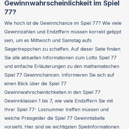
Gewinnwahrscheinlichkeit im Spiel
77?
Wie hoch ist die Gewinnchance im Spiel 77? Wie viele
Gewinnzahlen und Endziffern müssen korrekt getippt
sein, um es Mittwoch und Samstag aufs
Siegertreppchen zu schaffen. Auf dieser Seite finden
Sie alle aktuellen Informationen zum Lotto Spiel 77
und einfache Erläuterungen zu den mathematischen
Spiel 77 Gewinnchancen. Informieren Sie sich auf
einen Blick über die Spiel 77
Gewinnwahrscheinlichkeiten in den Spiel 77
Gewinnklassen 1 bis 7, wie viele Endziffern Sie mit
Ihrer Spiel 77- Losnummer treffen müssen und
welche Preisgelder die Spiel 77 Gewinntabelle
vorsieht. Hier sind sie wichtigsten Spielinformationen