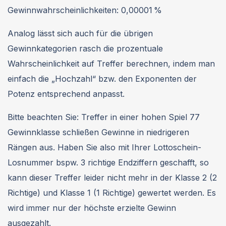
Gewinnwahrscheinlichkeiten: 0,00001 %
Analog lässt sich auch für die übrigen
Gewinnkategorien rasch die prozentuale
Wahrscheinlichkeit auf Treffer berechnen, indem man
einfach die „Hochzahl“ bzw. den Exponenten der
Potenz entsprechend anpasst.
Bitte beachten Sie: Treffer in einer hohen Spiel 77
Gewinnklasse schließen Gewinne in niedrigeren
Rängen aus. Haben Sie also mit Ihrer Lottoschein-
Losnummer bspw. 3 richtige Endziffern geschafft, so
kann dieser Treffer leider nicht mehr in der Klasse 2 (2
Richtige) und Klasse 1 (1 Richtige) gewertet werden. Es
wird immer nur der höchste erzielte Gewinn
ausgezahlt.