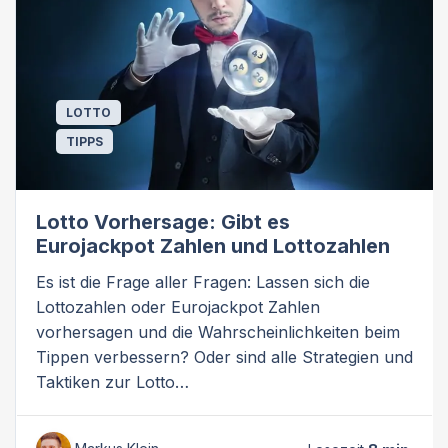
LOTTO
TIPPS
Lotto Vorhersage: Gibt es
Eurojackpot Zahlen und Lottozahlen
Vorhersage Tricks?
Es ist die Frage aller Fragen: Lassen sich die
Lottozahlen oder Eurojackpot Zahlen
vorhersagen und die Wahrscheinlichkeiten beim
Tippen verbessern? Oder sind alle Strategien und
Taktiken zur Lotto…