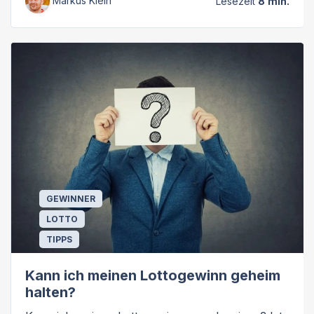
Markus Klein
GEWINNER
LOTTO
TIPPS
Kann ich meinen Lottogewinn geheim
halten?