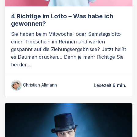
4 Richtige im Lotto – Was habe ich
gewonnen?
Sie haben beim Mittwochs- oder Samstagslotto
einen Tippschein im Rennen und warten
gespannt auf die Ziehungsergebnisse? Jetzt heißt
es Daumen drücken… Denn je mehr Richtige Sie
bei der…
Christian Altmann