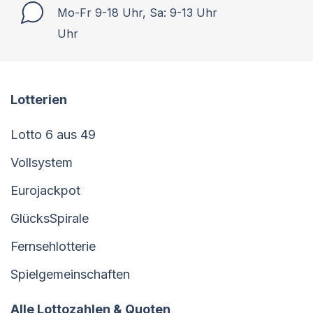
Mo-Fr 9-18 Uhr, Sa: 9-13 Uhr
Uhr
Lotterien
Lotto 6 aus 49
Vollsystem
Eurojackpot
GlücksSpirale
Fernsehlotterie
Spielgemeinschaften
Alle Lottozahlen & Quoten