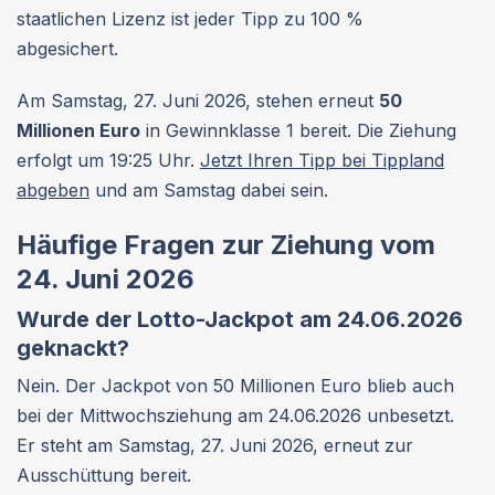
staatlichen Lizenz ist jeder Tipp zu 100 %
abgesichert.
Am Samstag, 27. Juni 2026, stehen erneut
50
Millionen Euro
in Gewinnklasse 1 bereit. Die Ziehung
erfolgt um 19:25 Uhr.
Jetzt Ihren Tipp bei Tippland
abgeben
und am Samstag dabei sein.
Häufige Fragen zur Ziehung vom
24. Juni 2026
Wurde der Lotto-Jackpot am 24.06.2026
geknackt?
Nein. Der Jackpot von 50 Millionen Euro blieb auch
bei der Mittwochsziehung am 24.06.2026 unbesetzt.
Er steht am Samstag, 27. Juni 2026, erneut zur
Ausschüttung bereit.