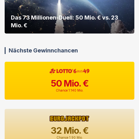
Das 73 Millionen-Duell: 50 Mio. € vs. 23
Mio. €
Nächste Gewinnchancen
50
Mio. €
Chance 1:140 Mio.
32
Mio. €
Chance 1:90 Mio.