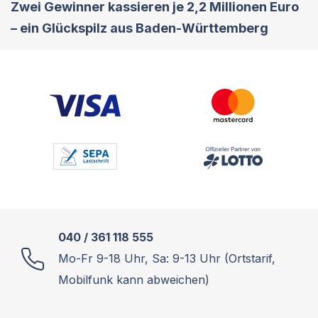
Zwei Gewinner kassieren je 2,2 Millionen Euro
– ein Glückspilz aus Baden-Württemberg
040 / 361 118 555
Mo-Fr 9-18 Uhr, Sa: 9-13 Uhr (Ortstarif,
Mobilfunk kann abweichen)