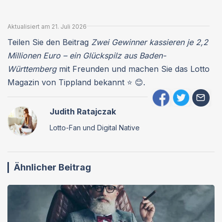
Aktualisiert am 21. Juli 2026
Teilen Sie den Beitrag
Zwei Gewinner kassieren je 2,2
Millionen Euro – ein Glückspilz aus Baden-
Württemberg
mit Freunden und machen Sie das Lotto
Magazin von Tippland bekannt ⭐ 😊.
Judith Ratajczak
Lotto-Fan und Digital Native
Ähnlicher Beitrag