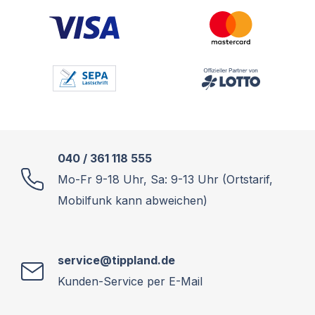
040 / 361 118 555
Mo-Fr 9-18 Uhr, Sa: 9-13 Uhr (Ortstarif,
Mobilfunk kann abweichen)
service@tippland.de
Kunden-Service per E-Mail