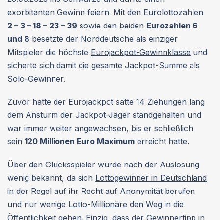
exorbitanten Gewinn feiern. Mit den Eurolottozahlen
2 – 3 – 18 – 23 – 39
sowie den beiden
Eurozahlen 6
und 8
besetzte der Norddeutsche als einziger
Mitspieler die höchste
Eurojackpot-Gewinnklasse
und
sicherte sich damit die gesamte Jackpot-Summe als
Solo-Gewinner.
Zuvor hatte der Eurojackpot satte 14 Ziehungen lang
dem Ansturm der Jackpot-Jäger standgehalten und
war immer weiter angewachsen, bis er schließlich
sein
120 Millionen Euro Maximum
erreicht hatte.
Über den Glücksspieler wurde nach der Auslosung
wenig bekannt, da sich
Lottogewinner in Deutschland
in der Regel auf ihr Recht auf Anonymität berufen
und nur wenige
Lotto-Millionäre
den Weg in die
Öffentlichkeit gehen. Einzig, dass der Gewinnertipp in