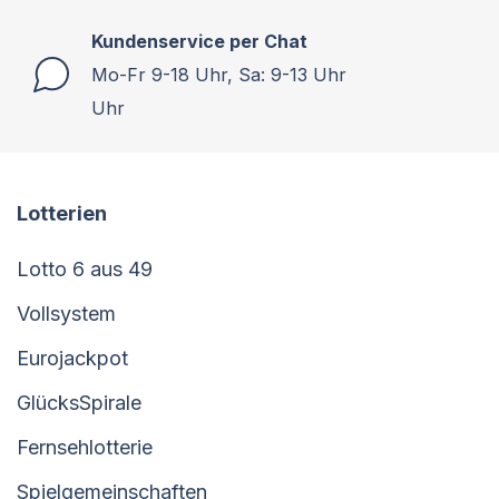
Kundenservice per Chat
Mo-Fr 9-18 Uhr, Sa: 9-13 Uhr
Uhr
Lotterien
Lotto 6 aus 49
Vollsystem
Eurojackpot
GlücksSpirale
Fernsehlotterie
Spielgemeinschaften