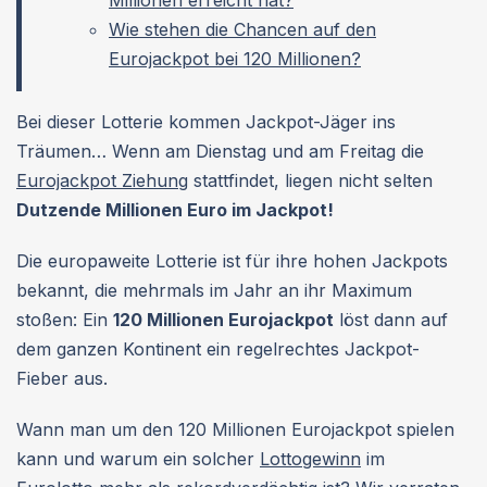
Wie stehen die Chancen auf den
Eurojackpot bei 120 Millionen?
Bei dieser Lotterie kommen Jackpot-Jäger ins
Träumen… Wenn am Dienstag und am Freitag die
Eurojackpot Ziehung
stattfindet, liegen nicht selten
Dutzende Millionen Euro im Jackpot!
Die europaweite Lotterie ist für ihre hohen Jackpots
bekannt, die mehrmals im Jahr an ihr Maximum
stoßen: Ein
120 Millionen Eurojackpot
löst dann auf
dem ganzen Kontinent ein regelrechtes Jackpot-
Fieber aus.
Wann man um den 120 Millionen Eurojackpot spielen
kann und warum ein solcher
Lottogewinn
im