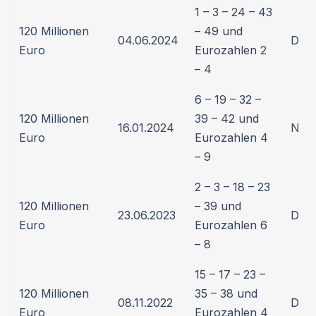
1 – 3 – 24 – 43
120 Millionen
– 49 und
04.06.2024
Dän
Euro
Eurozahlen 2
– 4
6 – 19 – 32 –
120 Millionen
39 – 42 und
16.01.2024
Nor
Euro
Eurozahlen 4
– 9
2 – 3 – 18 – 23
120 Millionen
– 39 und
23.06.2023
Deut
Euro
Eurozahlen 6
– 8
15 – 17 – 23 –
120 Millionen
35 – 38 und
08.11.2022
Deut
Euro
Eurozahlen 4