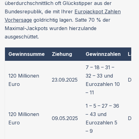
überdurchschnittlich oft Glückstipper aus der
Bundesrepublik, die mit Ihrer
Eurojackpot Zahlen
Vorhersage
goldrichtig lagen. Satte 70 % der
Maximal-Jackpots wurden hierzulande
ausgeschüttet.
Gewinnsumme
Ziehung
Gewinnzahlen
Lan
7 – 18 – 31 –
120 Millionen
32 – 33 und
23.09.2025
Deut
Euro
Eurozahlen 10
– 11
1 – 5 – 27 – 36
120 Millionen
– 43 und
09.05.2025
Deut
Euro
Eurozahlen 5
– 9