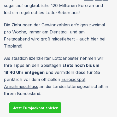
sogar auf unglaubliche 120 Millionen Euro an und
löst ein regelrechtes Lotto-Beben aus!
Die Ziehungen der Gewinnzahlen erfolgen zweimal
pro Woche, immer am Dienstag- und am
Freitagabend wird groß mitgefiebert – auch hier
bei
Tippland
!
Als staatlich lizenzierter Lottoanbieter nehmen wir
Ihre Tipps an den Spieltagen
stets noch bis um
18:40 Uhr entgegen
und vermitteln diese für Sie
pünktlich vor dem offiziellen
Eurojackpot
Annahmeschluss
an die Landeslotteriegesellschaft in
Ihrem Bundesland.
Jetzt Eurojackpot spielen