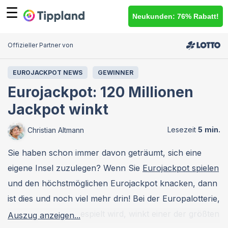
☰
Neukunden: 76% Rabatt!
Offizieller Partner von
EUROJACKPOT NEWS
GEWINNER
Eurojackpot: 120 Millionen
Jackpot winkt
Christian Altmann
Sie haben schon immer davon geträumt, sich eine
eigene Insel zuzulegen? Wenn Sie
Eurojackpot spielen
und den höchstmöglichen Eurojackpot knacken, dann
ist dies und noch viel mehr drin! Bei der Europalotterie,
die in 19 Ländern gespielt wird, winkt einer der größten
Auszug anzeigen...