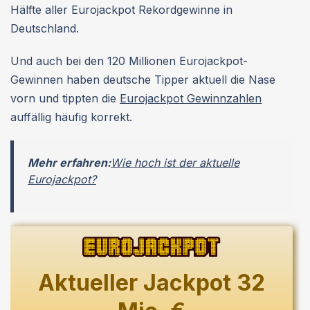
Hälfte aller Eurojackpot Rekordgewinne in
Deutschland.
Und auch bei den 120 Millionen Eurojackpot-
Gewinnen haben deutsche Tipper aktuell die Nase
vorn und tippten die
Eurojackpot Gewinnzahlen
auffällig häufig korrekt.
Mehr erfahren:
Wie hoch ist der aktuelle
Eurojackpot?
Aktueller Jackpot 32