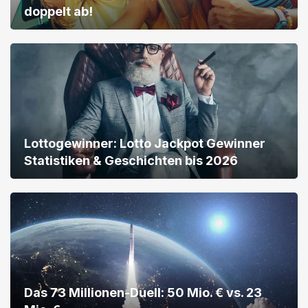
doppelt ab!
Lottogewinner: Lotto Jackpot Gewinner
Statistiken & Geschichten bis 2026
Das 73 Millionen-Duell: 50 Mio. € vs. 23