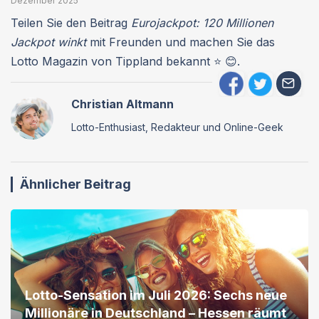
Dezember 2025
Teilen Sie den Beitrag
Eurojackpot: 120 Millionen
Jackpot winkt
mit Freunden und machen Sie das
Lotto Magazin von Tippland bekannt ⭐ 😊.
Christian Altmann
Lotto-Enthusiast, Redakteur und Online-Geek
Ähnlicher Beitrag
Lotto-Sensation im Juli 2026: Sechs neue
Millionäre in Deutschland – Hessen räumt