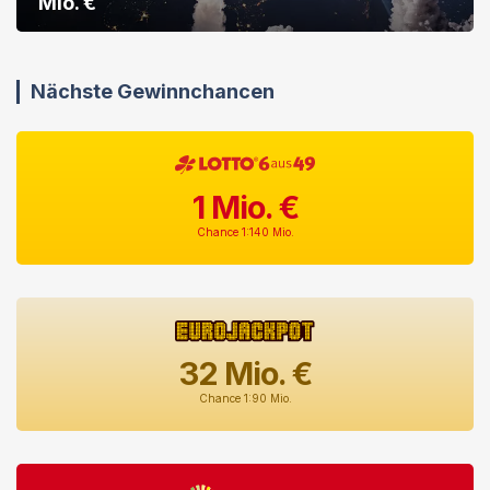
Mio. €
Nächste Gewinnchancen
1
Mio. €
Chance 1:140 Mio.
32
Mio. €
Chance 1:90 Mio.