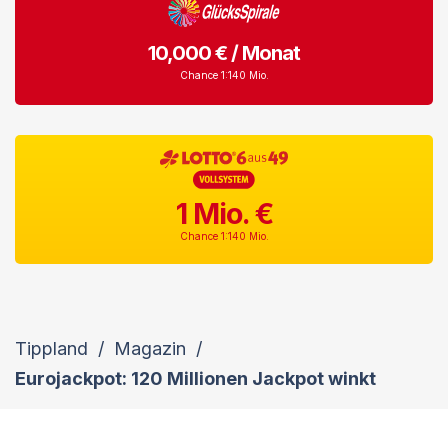
10,000 € / Monat
Chance 1:140 Mio.
1 Mio. €
Chance 1:140 Mio.
Tippland
/
Magazin
/
Eurojackpot: 120 Millionen Jackpot winkt