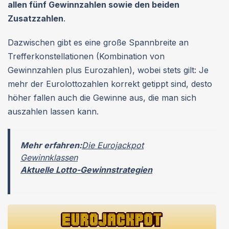
allen fünf Gewinnzahlen sowie den beiden
Zusatzzahlen
.
Dazwischen gibt es eine große Spannbreite an
Trefferkonstellationen (Kombination von
Gewinnzahlen plus Eurozahlen), wobei stets gilt: Je
mehr der Eurolottozahlen korrekt getippt sind, desto
höher fallen auch die Gewinne aus, die man sich
auszahlen lassen kann.
Mehr erfahren:
Die Eurojackpot
Gewinnklassen
Aktuelle Lotto-Gewinnstrategien