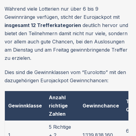
Während viele Lotterien nur über 6 bis 9
Gewinnränge verfügen, sticht der Eurojackpot mit
insgesamt 12 Trefferkategorien
deutlich hervor und
bietet den Teilnehmern damit nicht nur viele, sondern
vor allem auch gute Chancen, bei den Auslosungen
am Dienstag und am Freitag gewinnbringende Treffer
zu erzielen.
Dies sind die Gewinnklassen vom “Eurolotto” mit den
dazugehörigen Eurojackpot Gewinnchancen:
Anzahl
The
Gewinnklasse
richtige
Gewinnchance
Quo
Zahlen
5 Richtige
62.9
1
+ 2
1:139.838.160