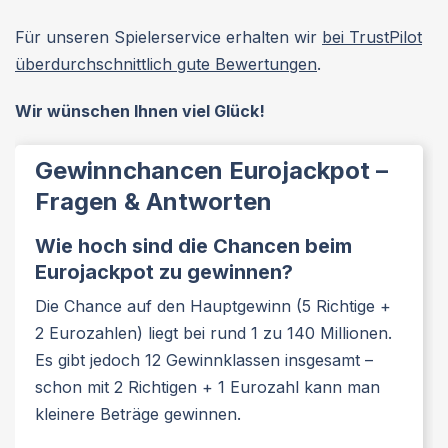
Für unseren Spielerservice erhalten wir
bei TrustPilot
überdurchschnittlich gute Bewertungen
.
Wir wünschen Ihnen viel Glück!
Gewinnchancen Eurojackpot –
Fragen & Antworten
Wie hoch sind die Chancen beim
Eurojackpot zu gewinnen?
Die Chance auf den Hauptgewinn (5 Richtige +
2 Eurozahlen) liegt bei rund 1 zu 140 Millionen.
Es gibt jedoch 12 Gewinnklassen insgesamt –
schon mit 2 Richtigen + 1 Eurozahl kann man
kleinere Beträge gewinnen.