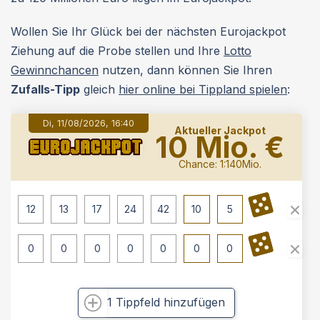
Wollen Sie Ihr Glück bei der nächsten Eurojackpot
Ziehung auf die Probe stellen und Ihre
Lotto
Gewinnchancen
nutzen, dann können Sie Ihren
Zufalls-Tipp
gleich
hier online bei Tippland spielen
:
Di, 11/08/2026, 16:40
Aktueller Jackpot
10
Mio. €
Chance: 1:140Mio.
1 Tippfeld hinzufügen