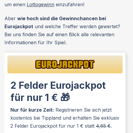
um einen
Lottogewinn
einzufahren!
Aber
wie hoch sind die Gewinnchancen bei
Eurojackpot
und welche Treffer werden gewertet?
Bei uns finden Sie auf einen Blick alle relevanten
Informationen für Ihr Spiel.
2 Felder Eurojackpot
für nur 1 € 🎁
Nur für kurze Zeit:
Registrieren Sie sich jetzt
kostenlos bei Tippland und erhalten Sie exklusiv
2 Felder Eurojackpot für nur 1 € statt
4,65 €
.