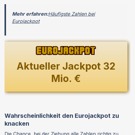
Mehr erfahren:
Häufigste Zahlen bei
Eurojackpot
Aktueller Jackpot 32
Mio. €
Wahrscheinlichkeit den Eurojackpot zu
knacken
Die Chance, bei der Ziehung alle Zahlen richtig zu