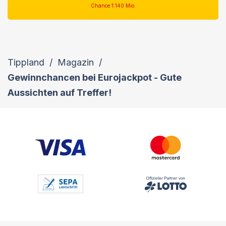
Chance 1:140 Mio.
Tippland
/
Magazin
/
Gewinnchancen bei Eurojackpot - Gute
Aussichten auf Treffer!