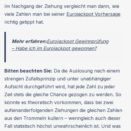
Im Nachgang der Ziehung vergleicht man dann, wie
viele Zahlen man bei seiner
Eurojackpot Vorhersage
richtig getippt hat.
Mehr erfahren:
Eurojackpot Gewinnprüfung
– Habe ich im Eurojackpot gewonnen?
Bitten beachten Sie:
Da die Auslosung nach einem
strengen Zufallsprinzip und unter unabhängiger
Aufsicht durchgeführt wird, hat jede Zahl zu jeder
Zeit stets die gleiche Chance gezogen zu werden. So
könnte es theoretisch vorkommen, dass bei zwei
aufeinanderfolgenden Ziehungen die gleichen Zahlen
aus den Trommeln kullern – wenngleich auch dieser
Fall statistisch höchst unwahrscheinlich ist. Und was