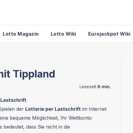
Lotto Magazin
Lotto Wiki
Eurojackpot Wiki
mit Tippland
Lastschrift
Spielen der
Lotterie per Lastschrift
im Internet
ine bequeme Möglichkeit, Ihr Wettkonto
 bedeutet, dass Sie nicht in die