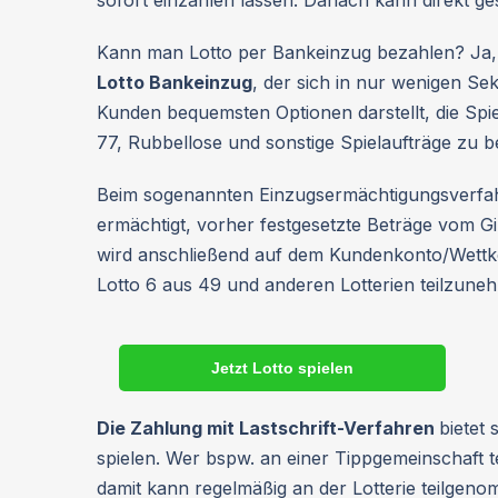
sofort einzahlen lassen. Danach kann direkt ge
Kann man Lotto per Bankeinzug bezahlen? Ja, e
Lotto Bankeinzug
, der sich in nur wenigen Sek
Kunden bequemsten Optionen darstellt, die Spie
77, Rubbellose und sonstige Spielaufträge zu b
Beim sogenannten Einzugsermächtigungsverfa
ermächtigt, vorher festgesetzte Beträge vom G
wird anschließend auf dem Kundenkonto/Wettko
Lotto 6 aus 49 und anderen Lotterien teilzun
Jetzt Lotto spielen
Die Zahlung mit Lastschrift-Verfahren
bietet 
spielen. Wer bspw. an einer Tippgemeinschaft t
damit kann regelmäßig an der Lotterie teilgen