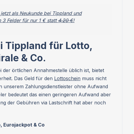
h jetzt als Neukunde bei Tippland und
3 Felder für nur 1 € statt
4,20 €
!
 Tippland für Lotto,
rale & Co.
 der örtlichen Annahmestelle üblich ist, bietet
erheit. Das Geld für den
Lottoschein
muss nicht
n unserem Zahlungsdienstleister ohne Aufwand
eler bedeutet das einen geringeren Aufwand aber
ng der Gebühren via Lastschrift hat aber noch
o, Eurojackpot & Co