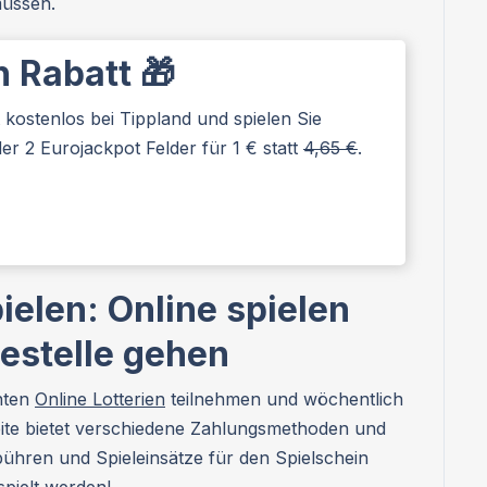
müssen.
 Rabatt 🎁
t kostenlos bei Tippland und spielen Sie
er 2 Eurojackpot Felder für 1 € statt
4,65 €
.
pielen: Online spielen
estelle gehen
nten
Online Lotterien
teilnehmen und wöchentlich
ite bietet verschiedene Zahlungsmethoden und
ebühren und Spieleinsätze für den Spielschein