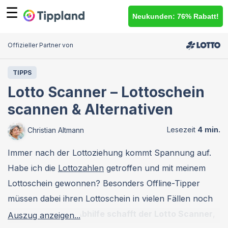
☰
Neukunden: 76% Rabatt!
Offizieller Partner von
TIPPS
Lotto Scanner – Lottoschein
scannen & Alternativen
Christian Altmann
Immer nach der Lottoziehung kommt Spannung auf.
Habe ich die
Lottozahlen
getroffen und mit meinem
Lottoschein gewonnen? Besonders Offline-Tipper
müssen dabei ihren Lottoschein in vielen Fällen noch
händisch prüfen.
Abhilfe schafft der Lotto Scanner
,
Auszug anzeigen...