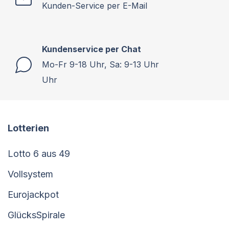
Kunden-Service per E-Mail
Kundenservice per Chat
Mo-Fr 9-18 Uhr, Sa: 9-13 Uhr
Uhr
Lotterien
Lotto 6 aus 49
Vollsystem
Eurojackpot
GlücksSpirale