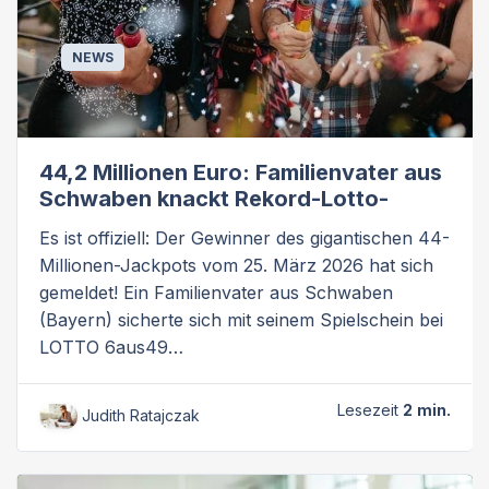
NEWS
44,2 Millionen Euro: Familienvater aus
Schwaben knackt Rekord-Lotto-
Jackpot!
Es ist offiziell: Der Gewinner des gigantischen 44-
Millionen-Jackpots vom 25. März 2026 hat sich
gemeldet! Ein Familienvater aus Schwaben
(Bayern) sicherte sich mit seinem Spielschein bei
LOTTO 6aus49…
Judith Ratajczak