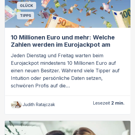
GLÜCK
TIPPS
10 Millionen Euro und mehr: Welche
Zahlen werden im Eurojackpot am
häufigsten gezogen?
Jeden Dienstag und Freitag warten beim
Eurojackpot mindestens 10 Millionen Euro auf
einen neuen Besitzer. Während viele Tipper auf
Intuition oder persönliche Daten setzen,
schwören Profis auf die…
Judith Ratajczak