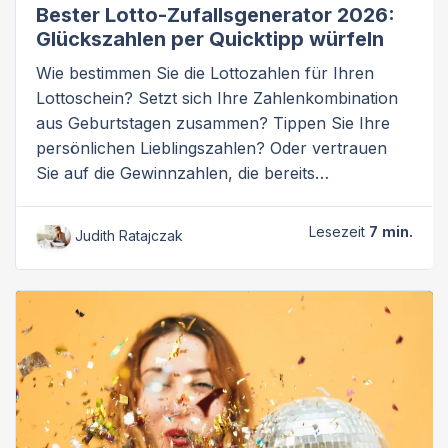
Bester Lotto-Zufallsgenerator 2026:
Glückszahlen per Quicktipp würfeln
Wie bestimmen Sie die Lottozahlen für Ihren
Lottoschein? Setzt sich Ihre Zahlenkombination
aus Geburtstagen zusammen? Tippen Sie Ihre
persönlichen Lieblingszahlen? Oder vertrauen
Sie auf die Gewinnzahlen, die bereits…
Judith Ratajczak