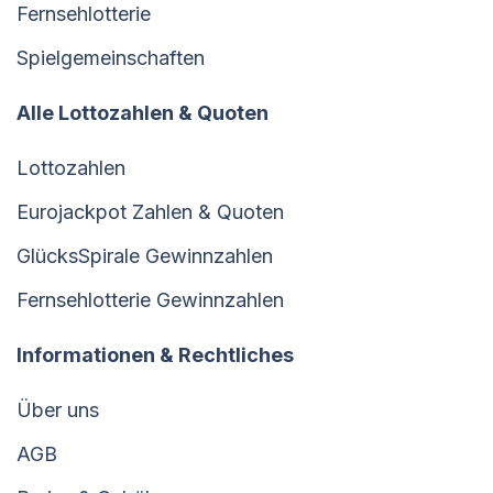
Fernsehlotterie
Spielgemeinschaften
Alle Lottozahlen & Quoten
Lottozahlen
Eurojackpot Zahlen & Quoten
GlücksSpirale Gewinnzahlen
Fernsehlotterie Gewinnzahlen
Informationen & Rechtliches
Über uns
AGB