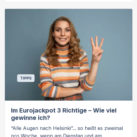
TIPPS
Im Eurojackpot 3 Richtige – Wie viel
gewinne ich?
“Alle Augen nach Helsinki”... so heißt es zweimal
pro Woche, wenn am Dienstag und am