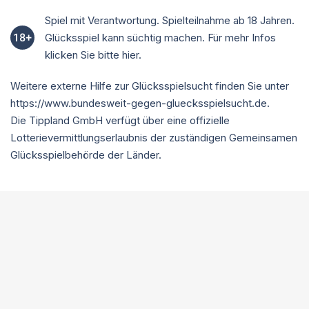
Spiel mit Verantwortung. Spielteilnahme ab 18 Jahren.
Glücksspiel kann süchtig machen. Für mehr Infos
klicken Sie bitte
hier
.
Weitere externe Hilfe zur Glücksspielsucht finden Sie unter
https://www.bundesweit-gegen-gluecksspielsucht.de
.
Die Tippland GmbH verfügt über eine offizielle
Lotterievermittlungserlaubnis der zuständigen
Gemeinsamen
Glücksspielbehörde der Länder
.