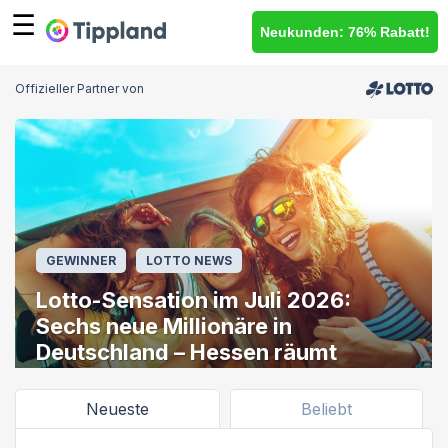
☰
Neukunden: 76% Rabatt!
Offizieller Partner von
EUROJACKPOT NEWS
LOTTO NEWS
TIPPS
Das 73 Millionen-Duell: 50 Mio. €
vs. 23 Mio. €
Neueste
Beliebt