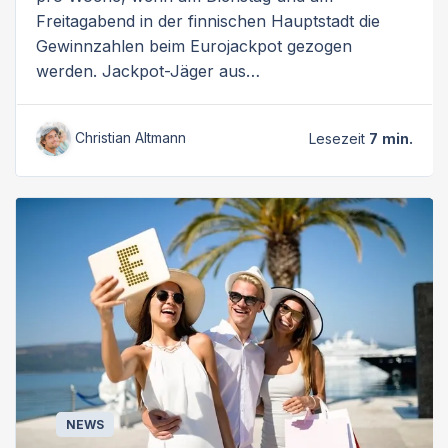
Freitagabend in der finnischen Hauptstadt die
Gewinnzahlen beim Eurojackpot gezogen
werden. Jackpot-Jäger aus…
Christian Altmann
NEWS