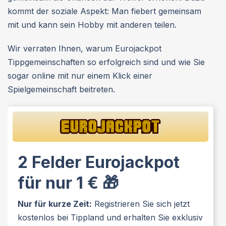
kommt der soziale Aspekt: Man fiebert gemeinsam
mit und kann sein Hobby mit anderen teilen.
Wir verraten Ihnen, warum Eurojackpot
Tippgemeinschaften so erfolgreich sind und wie Sie
sogar online mit nur einem Klick einer
Spielgemeinschaft beitreten.
2 Felder Eurojackpot
für nur 1 € 🎁
Nur für kurze Zeit:
Registrieren Sie sich jetzt
kostenlos bei Tippland und erhalten Sie exklusiv