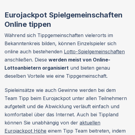
Eurojackpot Spielgemeinschaften
Online tippen
Während sich Tippgemeinschaften vielerorts im
Bekanntenkreis bilden, können Einzelspieler sich
online auch bestehenden
Lotto-Spielgemeinschaften
anschließen. Diese
werden meist von Online-
Lottoanbietern organisiert
und bieten genau
dieselben Vorteile wie eine Tippgemeinschaft.
Spieleinsätze wie auch Gewinne werden bei dem
Team Tipp beim Eurojackpot unter allen Teilnehmern
aufgeteilt und die Abwicklung verläuft einfach und
komfortabel über das Internet. Auch bei Tippland
können Sie unabhängig von der
aktuellen
Eurojackpot Höhe
einem Tipp Team beitreten, indem