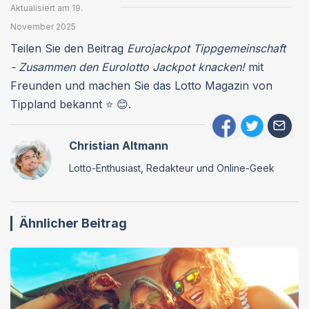
Aktualisiert am 19.
November 2025
Teilen Sie den Beitrag
Eurojackpot Tippgemeinschaft
- Zusammen den Eurolotto Jackpot knacken!
mit
Freunden und machen Sie das Lotto Magazin von
Tippland bekannt ⭐ 😊.
Christian Altmann
Lotto-Enthusiast, Redakteur und Online-Geek
Ähnlicher Beitrag