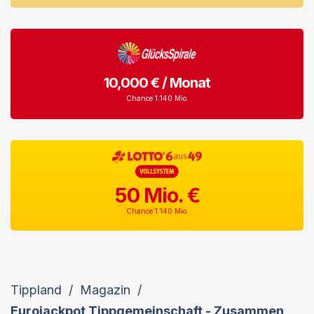
10,000 € / Monat
Chance 1:140 Mio.
50 Mio. €
Chance 1:140 Mio.
Tippland
/
Magazin
/
Eurojackpot Tippgemeinschaft - Zusammen