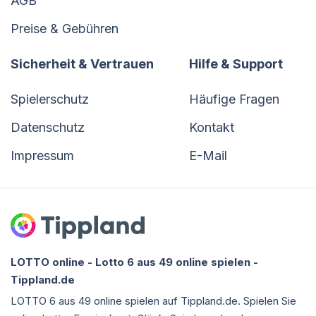
AGB
Preise & Gebühren
Sicherheit & Vertrauen
Hilfe & Support
Spielerschutz
Häufige Fragen
Datenschutz
Kontakt
Impressum
E-Mail
LOTTO online - Lotto 6 aus 49 online spielen -
Tippland.de
LOTTO 6 aus 49 online spielen auf Tippland.de. Spielen Sie