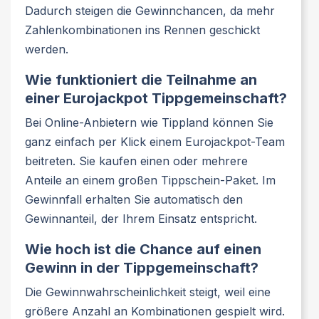
Dadurch steigen die Gewinnchancen, da mehr
Zahlenkombinationen ins Rennen geschickt
werden.
Wie funktioniert die Teilnahme an
einer Eurojackpot Tippgemeinschaft?
Bei Online-Anbietern wie Tippland können Sie
ganz einfach per Klick einem Eurojackpot-Team
beitreten. Sie kaufen einen oder mehrere
Anteile an einem großen Tippschein-Paket. Im
Gewinnfall erhalten Sie automatisch den
Gewinnanteil, der Ihrem Einsatz entspricht.
Wie hoch ist die Chance auf einen
Gewinn in der Tippgemeinschaft?
Die Gewinnwahrscheinlichkeit steigt, weil eine
größere Anzahl an Kombinationen gespielt wird.