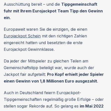
Ausschüttung bereit – und die
Tippgemeinschaft
fuhr mit Ihrem Eurojackpot Team Tipp den Gewinn
ein
.
Europaweit waren Sie die einzigen, die einen
Eurojackpot Schein
mit den richtigen Zahlen
eingereicht hatten und besetzten die erste
Eurojackpot Gewinnklasse.
Da jeder der Mitspieler zu gleichen Teilen am
Gemeinschaftstipp beteiligt war, wurde auch der
Jackpot fair aufgeteilt:
Pro Kopf erhielt jeder Spieler
einen Gewinn von 1,8 Millionen Euro ausgezahlt
.
Auch in Deutschland feiern Eurojackpot-
Tippgemeinschaften regelmäßig große Erfolge – oder
stellen sogar Rekorde auf. So gelang es
im Mai 2022