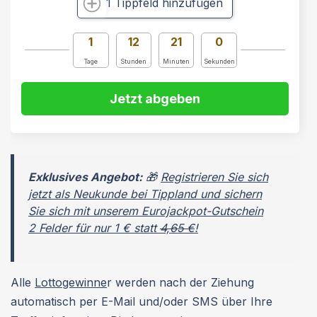
1 Tippfeld hinzufügen
1
12
20
59
Tage
Stunden
Minuten
Sekunden
Jetzt abgeben
Exklusives Angebot:
🎁
Registrieren Sie sich
jetzt als Neukunde bei Tippland und sichern
Sie sich mit unserem Eurojackpot-Gutschein
2 Felder für nur 1 € statt
4,65 €
!
Alle
Lottogewinne
r werden nach der Ziehung
automatisch per E-Mail und/oder SMS über Ihre