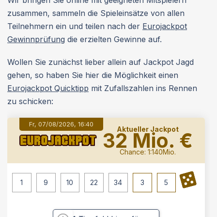
zusammen, sammeln die Spieleinsätze von allen
Teilnehmern ein und teilen nach der
Eurojackpot
Gewinnprüfung
die erzielten Gewinne auf.
Wollen Sie zunächst lieber allein auf Jackpot Jagd
gehen, so haben Sie hier die Möglichkeit einen
Eurojackpot Quicktipp
mit Zufallszahlen ins Rennen
zu schicken:
Fr, 07/08/2026, 16:40
Aktueller Jackpot
32
Mio. €
Chance: 1:140Mio.