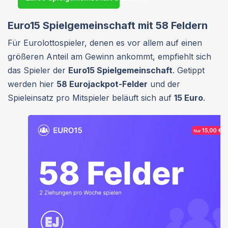
Euro15 Spielgemeinschaft mit 58 Feldern
Für Eurolottospieler, denen es vor allem auf einen
größeren Anteil am Gewinn ankommt, empfiehlt sich
das Spieler der
Euro15 Spielgemeinschaft
. Getippt
werden hier
58 Eurojackpot-Felder
und der
Spieleinsatz pro Mitspieler beläuft sich auf
15 Euro
.