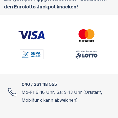
den Eurolotto Jackpot knacken!
040 / 361 118 555
Mo-Fr 9-18 Uhr, Sa: 9-13 Uhr (Ortstarif,
Mobilfunk kann abweichen)