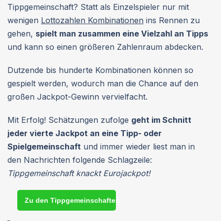
Tippgemeinschaft? Statt als Einzelspieler nur mit
wenigen
Lottozahlen Kombinationen
ins Rennen zu
gehen,
spielt man zusammen eine Vielzahl an Tipps
und kann so einen größeren Zahlenraum abdecken.
Dutzende bis hunderte Kombinationen können so
gespielt werden, wodurch man die Chance auf den
großen Jackpot-Gewinn vervielfacht.
Mit Erfolg! Schätzungen zufolge
geht im Schnitt
jeder vierte Jackpot an eine Tipp- oder
Spielgemeinschaft
und immer wieder liest man in
den Nachrichten folgende Schlagzeile:
Tippgemeinschaft knackt Eurojackpot!
Zu den Tippgemeinschaften