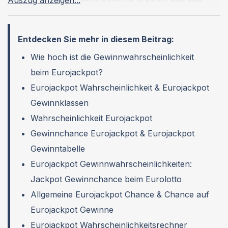
Auszug anzeigen...
zum Teil bereits mit nur wenigen Gewinnzahlen. Die
paneuropäischen Ziehungen bieten den Spielern
Entdecken Sie mehr in diesem Beitrag:
zahlreiche Eurojackpot Gewinnchancen mit
Wie hoch ist die Gewinnwahrscheinlichkeit
Preisgeldern im ein- bis neunstelligen Bereich und
beim Eurojackpot?
überzeugen mit guten Gewinnwahrscheinlichkeiten.
Eurojackpot Wahrscheinlichkeit & Eurojackpot
Gewinnklassen
Wahrscheinlichkeit Eurojackpot
Gewinnchance Eurojackpot & Eurojackpot
Gewinntabelle
Eurojackpot Gewinnwahrscheinlichkeiten:
Jackpot Gewinnchance beim Eurolotto
Allgemeine Eurojackpot Chance & Chance auf
Eurojackpot Gewinne
Eurojackpot Wahrscheinlichkeitsrechner