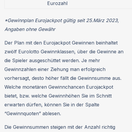
Eurozahl
*Gewinnplan Eurojackpot gültig seit 25.März 2023,
Angaben ohne Gewähr
Der Plan mit den Eurojackpot Gewinnen beinhaltet
zwölf Eurolotto Gewinnklassen, über die Gewinne an
die Spieler ausgeschüttet werden. Je mehr
Gewinnzahlen einer Ziehung man erfolgreich
vorhersagt, desto höher fällt die Gewinnsumme aus.
Welche monetären Gewinnchancen Eurojackpot
bietet, bzw. welche Gewinnhöhen Sie im Schnitt
erwarten dürfen, können Sie in der Spalte
“Gewinnquoten” ablesen.
Die Gewinnsummen steigen mit der Anzahl richtig