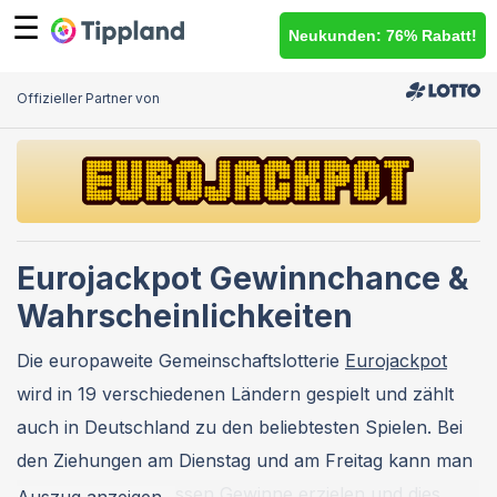
☰
Neukunden: 76% Rabatt!
Offizieller Partner von
Eurojackpot Gewinnchance &
Wahrscheinlichkeiten
Die europaweite Gemeinschaftslotterie
Eurojackpot
wird in 19 verschiedenen Ländern gespielt und zählt
auch in Deutschland zu den beliebtesten Spielen. Bei
den Ziehungen am Dienstag und am Freitag kann man
in insgesamt 12 Klassen Gewinne erzielen und dies