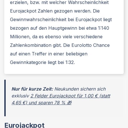
erzielen, bzw. mit welcher Wahrscheinlichkeit
Eurojackpot Zahlen gezogen werden. Die
Gewinnwahrscheinlichkeit bei Eurojackpot liegt
bezogen auf den Hauptgewinn bei etwa 1:140
Millionen, da es ebenso viele verschiedene
Zahlenkombination gibt. Die Eurolotto Chance
auf einen Treffer in einer beliebigen
Gewinnkategorie liegt bei 1:32.
Nur für kurze Zeit:
Neukunden sichern sich
exklusiv
2 Felder Eurojackpot für 1,00 € (statt
4,65 €) und sparen 78 % 🎁
Eurojackpot