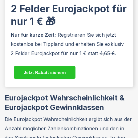
2 Felder Eurojackpot für
nur 1 € 🎁
Nur für kurze Zeit:
Registrieren Sie sich jetzt
kostenlos bei Tippland und erhalten Sie exklusiv
2 Felder Eurojackpot für nur 1 € statt
4,65 €
.
Jetzt Rabatt sichern
Eurojackpot Wahrscheinlichkeit &
Eurojackpot Gewinnklassen
Die Eurojackpot Wahrscheinlichkeit ergibt sich aus der
Anzahl möglicher Zahlenkombinationen und den in
den Spielregeln festgelegten Gewinnklassen. In den