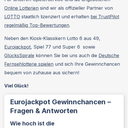
Online Lotterien
sind wir als offizieller Partner von
LOTTO
staatlich lizenziert und erhalten
bei TrustPilot
regelmäßig Top-Bewertungen
.
Neben den Kiosk-Klassikern Lotto 6 aus 49,
Eurojackpot
, Spiel 77 und Super 6 sowie
GlücksSpirale
können Sie bei uns auch die
Deutsche
Fernsehlotterie spielen
und sich Ihre Gewinnchancen
bequem von zuhause aus sichern!
Viel Glück!
Eurojackpot Gewinnchancen –
Fragen & Antworten
Wie hoch ist die