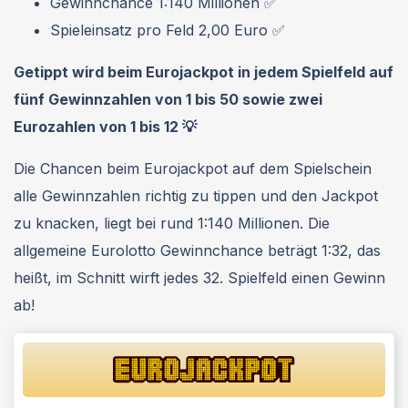
Gewinnchance 1:140 Millionen ✅
Spieleinsatz pro Feld 2,00 Euro ✅
Getippt wird beim Eurojackpot in jedem Spielfeld auf
fünf Gewinnzahlen von 1 bis 50 sowie zwei
Eurozahlen von 1 bis 12 💡
Die Chancen beim Eurojackpot auf dem Spielschein
alle Gewinnzahlen richtig zu tippen und den Jackpot
zu knacken, liegt bei rund 1:140 Millionen. Die
allgemeine Eurolotto Gewinnchance beträgt 1:32, das
heißt, im Schnitt wirft jedes 32. Spielfeld einen Gewinn
ab!