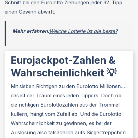
Schnitt bei den Eurolotto Ziehungen jeder 32. Tipp
einen Gewinn abwirft.
Mehr erfahren:
Welche Lotterie ist die beste?
Eurojackpot-Zahlen &
Wahrscheinlichkeit 💡
Mit sieben Richtigen zu den Eurolotto Millionen…
das ist der Traum eines jeden Tippers. Doch ob
die richtigen Eurolottozahlen aus der Trommel
kullern, hängt vom Zufall ab. Und die Eurolotto
Wahrscheinlichkeit zu gewinnen, es bei der
Auslosung also tatsächlich aufs Siegertreppchen