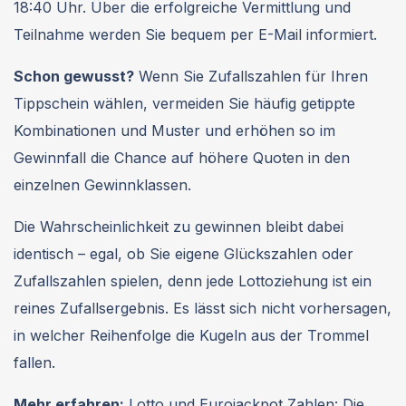
18:40 Uhr. Über die erfolgreiche Vermittlung und
Teilnahme werden Sie bequem per E-Mail informiert.
Schon gewusst?
Wenn Sie Zufallszahlen für Ihren
Tippschein wählen, vermeiden Sie häufig getippte
Kombinationen und Muster und erhöhen so im
Gewinnfall die Chance auf höhere Quoten in den
einzelnen Gewinnklassen.
Die Wahrscheinlichkeit zu gewinnen bleibt dabei
identisch – egal, ob Sie eigene Glückszahlen oder
Zufallszahlen spielen, denn jede Lottoziehung ist ein
reines Zufallsergebnis. Es lässt sich nicht vorhersagen,
in welcher Reihenfolge die Kugeln aus der Trommel
fallen.
Mehr erfahren:
Lotto und Eurojackpot Zahlen: Die