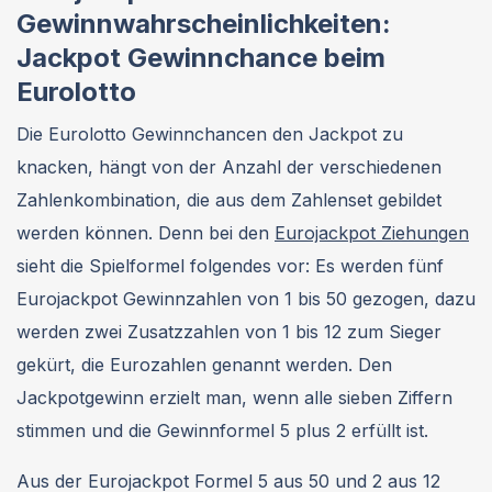
Gewinnwahrscheinlichkeiten:
Jackpot Gewinnchance beim
Eurolotto
Die Eurolotto Gewinnchancen den Jackpot zu
knacken, hängt von der Anzahl der verschiedenen
Zahlenkombination, die aus dem Zahlenset gebildet
werden können. Denn bei den
Eurojackpot Ziehungen
sieht die Spielformel folgendes vor: Es werden fünf
Eurojackpot Gewinnzahlen von 1 bis 50 gezogen, dazu
werden zwei Zusatzzahlen von 1 bis 12 zum Sieger
gekürt, die Eurozahlen genannt werden. Den
Jackpotgewinn erzielt man, wenn alle sieben Ziffern
stimmen und die Gewinnformel 5 plus 2 erfüllt ist.
Aus der Eurojackpot Formel 5 aus 50 und 2 aus 12