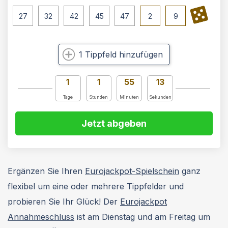
1 Tippfeld hinzufügen
1
1
55
12
Tage
Stunden
Minuten
Sekunden
Jetzt abgeben
Ergänzen Sie Ihren
Eurojackpot-Spielschein
ganz
flexibel um eine oder mehrere Tippfelder und
probieren Sie Ihr Glück! Der
Eurojackpot
Annahmeschluss
ist am Dienstag und am Freitag um