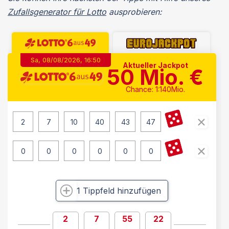
Zufallsgenerator für Lotto
ausprobieren:
Sa, 08/08/2026, 16:50
Aktueller Jackpot
50
Mio. €
Chance: 1:140Mio.
1 Tippfeld hinzufügen
2
7
55
21