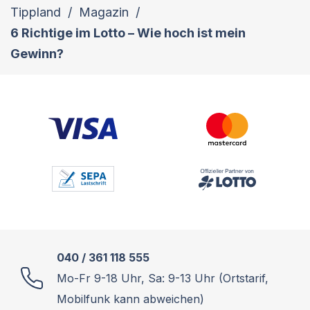
Tippland
/
Magazin
/
6 Richtige im Lotto – Wie hoch ist mein
Gewinn?
040 / 361 118 555
Mo-Fr 9-18 Uhr, Sa: 9-13 Uhr (Ortstarif,
Mobilfunk kann abweichen)