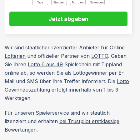
Tage
Stunden
Minuten
Sekunden
Jetzt abgeben
Wir sind staatlicher lizenzierter Anbieter für
Online
Lotterien
und offizieller Partner von
LOTTO
. Geben
Sie Ihren
Lotto 6 aus 49
Spielschein mit Tippland
online ab, so werden Sie als
Lottogewinner
per E-
Mail und SMS über Ihre Treffer informiert. Die
Lotto
Gewinnauszahlung
erfolgt innerhalb von 1 bis 3
Werktagen.
Für unseren Spielerservice sind wir staatlich
lizenziert und erhalten
bei Trustpilot erstklassige
Bewertungen
.