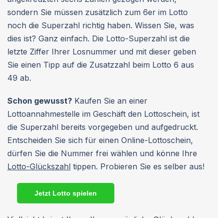
sondern Sie müssen zusätzlich zum 6er im Lotto
noch die Superzahl richtig haben. Wissen Sie, was
dies ist? Ganz einfach. Die Lotto-Superzahl ist die
letzte Ziffer Ihrer Losnummer und mit dieser geben
Sie einen Tipp auf die Zusatzzahl beim Lotto 6 aus
49 ab.
Schon gewusst?
Kaufen Sie an einer
Lottoannahmestelle im Geschäft den Lottoschein, ist
die Superzahl bereits vorgegeben und aufgedruckt.
Entscheiden Sie sich für einen Online-Lottoschein,
dürfen Sie die Nummer frei wählen und könne Ihre
Lotto-Glückszahl
tippen. Probieren Sie es selber aus!
Jetzt Lotto spielen