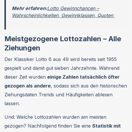
Mehr erfahren:
Lotto Gewinnchancen –
Wahrscheinlichkeiten, Gewinnklassen, Quoten
Meistgezogene Lottozahlen – Alle
Ziehungen
Der Klassiker Lotto 6 aus 49 wird bereits seit 1955
gespielt und damit gut sieben Jahrzehnte. Während
dieser Zeit wurden
einige Zahlen tatsächlich öfter
gezogen als andere
, sodass sich aus den historischen
Ziehungsdaten Trends und Häufigkeiten ablesen
lassen.
Und: Welche Lottozahlen wurden am meisten
gezogen? Nachfolgend finden Sie eine
Statistik mit