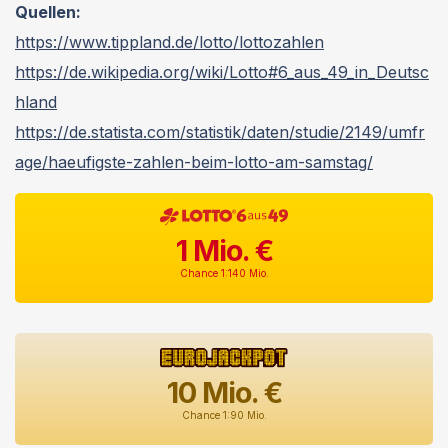
Quellen:
https://www.tippland.de/lotto/lottozahlen
https://de.wikipedia.org/wiki/Lotto#6_aus_49_in_Deutsc
hland
https://de.statista.com/statistik/daten/studie/2149/umfr
age/haeufigste-zahlen-beim-lotto-am-samstag/
1
Mio. €
Chance 1:140 Mio.
10
Mio. €
Chance 1:90 Mio.