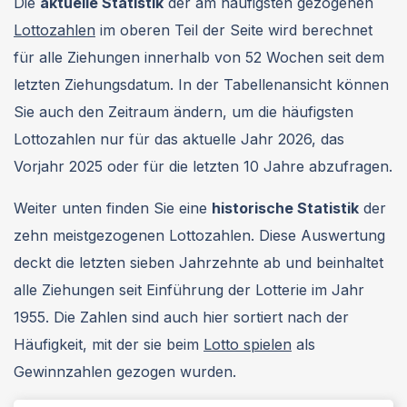
Die
aktuelle Statistik
der am häufigsten gezogenen
Lottozahlen
im oberen Teil der Seite wird berechnet
für alle Ziehungen innerhalb von 52 Wochen seit dem
letzten Ziehungsdatum. In der Tabellenansicht können
Sie auch den Zeitraum ändern, um die häufigsten
Lottozahlen nur für das aktuelle Jahr 2026, das
Vorjahr 2025 oder für die letzten 10 Jahre abzufragen.
Weiter unten finden Sie eine
historische Statistik
der
zehn meistgezogenen Lottozahlen. Diese Auswertung
deckt die letzten sieben Jahrzehnte ab und beinhaltet
alle Ziehungen seit Einführung der Lotterie im Jahr
1955. Die Zahlen sind auch hier sortiert nach der
Häufigkeit, mit der sie beim
Lotto spielen
als
Gewinnzahlen gezogen wurden.