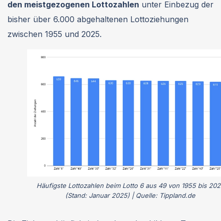
den meistgezogenen Lottozahlen
unter Einbezug der
bisher über 6.000 abgehaltenen Lottoziehungen
zwischen 1955 und 2025.
Häufigste Lottozahlen beim Lotto 6 aus 49 von 1955 bis 20
(Stand: Januar 2025) | Quelle: Tippland.de