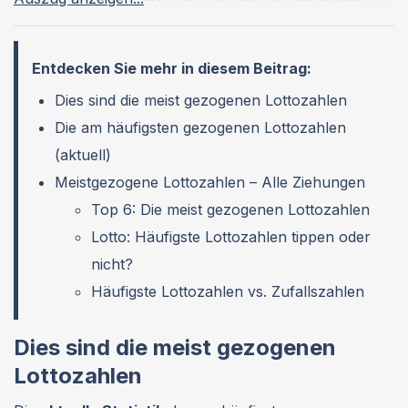
Häufigkeit der Gewinnzahlen als auch die historisch
meist gezogenen Lottozahlen wurden ausgewertet.
Entdecken Sie mehr in diesem Beitrag:
Dies sind die meist gezogenen Lottozahlen
Die am häufigsten gezogenen Lottozahlen
(aktuell)
Meistgezogene Lottozahlen – Alle Ziehungen
Top 6: Die meist gezogenen Lottozahlen
Lotto: Häufigste Lottozahlen tippen oder
nicht?
Häufigste Lottozahlen vs. Zufallszahlen
Dies sind die meist gezogenen
Lottozahlen