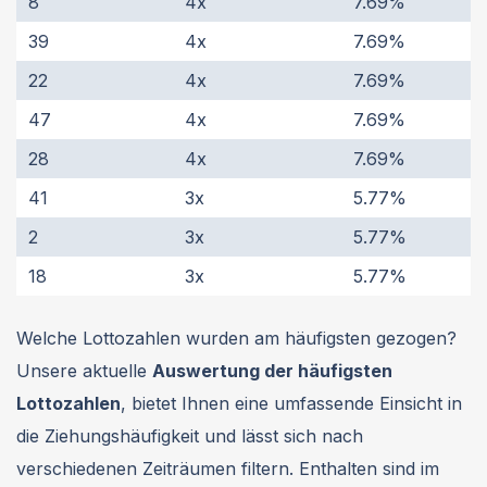
8
4x
7.69%
39
4x
7.69%
22
4x
7.69%
47
4x
7.69%
28
4x
7.69%
41
3x
5.77%
2
3x
5.77%
18
3x
5.77%
Welche Lottozahlen wurden am häufigsten gezogen?
Unsere aktuelle
Auswertung der häufigsten
Lottozahlen
, bietet Ihnen eine umfassende Einsicht in
die Ziehungshäufigkeit und lässt sich nach
verschiedenen Zeiträumen filtern. Enthalten sind im