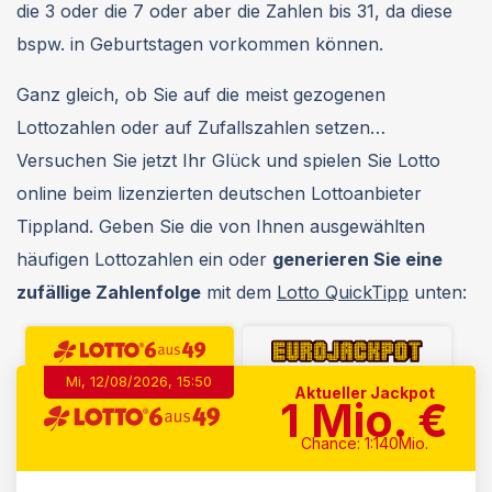
die 3 oder die 7 oder aber die Zahlen bis 31, da diese
bspw. in Geburtstagen vorkommen können.
Ganz gleich, ob Sie auf die meist gezogenen
Lottozahlen oder auf Zufallszahlen setzen…
Versuchen Sie jetzt Ihr Glück und spielen Sie Lotto
online beim lizenzierten deutschen Lottoanbieter
Tippland. Geben Sie die von Ihnen ausgewählten
häufigen Lottozahlen ein oder
generieren Sie eine
zufällige Zahlenfolge
mit dem
Lotto QuickTipp
unten:
Mi, 12/08/2026, 15:50
Aktueller Jackpot
1
Mio. €
Chance: 1:140Mio.