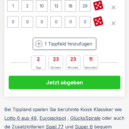
1 Tippfeld hinzufügen
2
23
23
10
Tage
Stunden
Minuten
Sekunden
Jetzt abgeben
Bei Tippland spielen Sie berühmte Kiosk Klassiker wie
Lotto 6 aus 49
,
Eurojackpot
,
GlücksSpirale
oder auch
die Zusatzlotterien
Spiel 77
und
Super 6
bequem