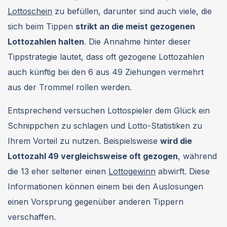
Lottoschein
zu befüllen, darunter sind auch viele, die
sich beim Tippen
strikt an die meist gezogenen
Lottozahlen halten
. Die Annahme hinter dieser
Tippstrategie lautet, dass oft gezogene Lottozahlen
auch künftig bei den 6 aus 49 Ziehungen vermehrt
aus der Trommel rollen werden.
Entsprechend versuchen Lottospieler dem Glück ein
Schnippchen zu schlagen und Lotto-Statistiken zu
Ihrem Vorteil zu nutzen. Beispielsweise
wird die
Lottozahl 49 vergleichsweise oft gezogen
, während
die 13 eher seltener einen
Lottogewinn
abwirft. Diese
Informationen können einem bei den Auslosungen
einen Vorsprung gegenüber anderen Tippern
verschaffen.