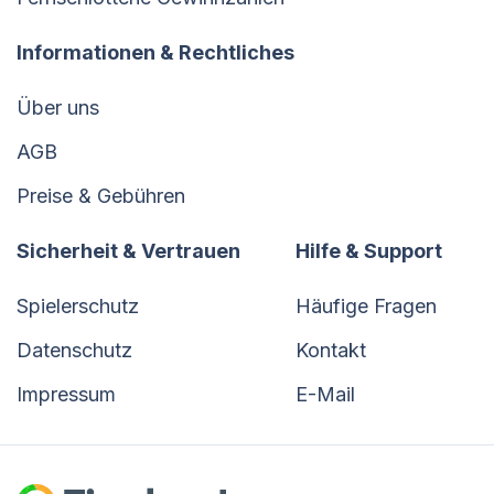
Informationen & Rechtliches
Über uns
AGB
Preise & Gebühren
Sicherheit & Vertrauen
Hilfe & Support
Spielerschutz
Häufige Fragen
Datenschutz
Kontakt
Impressum
E-Mail