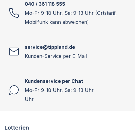
040 / 361 118 555
Mo-Fr 9-18 Uhr, Sa: 9-13 Uhr (Ortstarif,
Mobilfunk kann abweichen)
service@tippland.de
Kunden-Service per E-Mail
Kundenservice per Chat
Mo-Fr 9-18 Uhr, Sa: 9-13 Uhr
Uhr
Lotterien