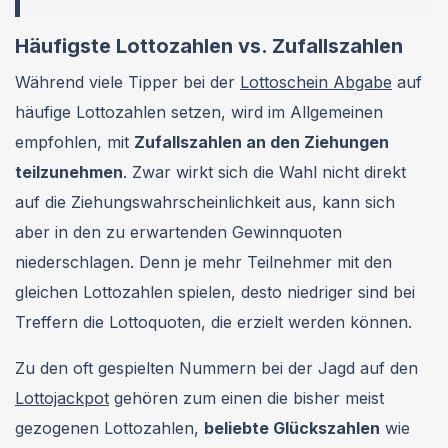
Häufigste Lottozahlen vs. Zufallszahlen
Während viele Tipper bei der
Lottoschein Abgabe
auf
häufige Lottozahlen setzen, wird im Allgemeinen
empfohlen, mit
Zufallszahlen an den Ziehungen
teilzunehmen
. Zwar wirkt sich die Wahl nicht direkt
auf die Ziehungswahrscheinlichkeit aus, kann sich
aber in den zu erwartenden Gewinnquoten
niederschlagen. Denn je mehr Teilnehmer mit den
gleichen Lottozahlen spielen, desto niedriger sind bei
Treffern die Lottoquoten, die erzielt werden können.
Zu den oft gespielten Nummern bei der Jagd auf den
Lottojackpot
gehören zum einen die bisher meist
gezogenen Lottozahlen,
beliebte Glückszahlen
wie