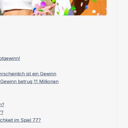
ptgewinn!
scheinlich ist ein Gewinn
Gewinn betrug 11 Millionen
n?
7?
chkeit im Spiel 77?