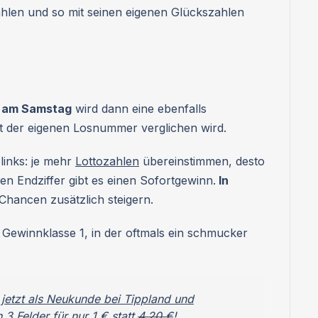
wählen und so mit seinen eigenen Glückszahlen
d am Samstag
wird dann eine ebenfalls
it der eigenen Losnummer verglichen wird.
links: je mehr
Lottozahlen
übereinstimmen, desto
en Endziffer gibt es einen Sofortgewinn.
In
Chancen zusätzlich steigern.
e Gewinnklasse 1, in der oftmals ein schmucker
h jetzt als Neukunde bei Tippland und
3 Felder für nur 1 € statt
4,20 €
!