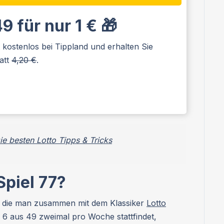
 für nur 1 € 🎁
zt kostenlos bei Tippland und erhalten Sie
tatt
4,20 €
.
ie besten Lotto Tipps & Tricks
Spiel 77?
ie, die man zusammen mit dem Klassiker
Lotto
e 6 aus 49 zweimal pro Woche stattfindet,