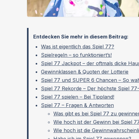
Entdecken Sie mehr in diesem Beitrag:
Was ist eigentlich das Spiel 77?
Spielregeln – so funktioniert’s!
Spiel 77 Jackpot – der oftmals dicke Hau
Gewinnklassen & Quoten der Lotterie
Spiel 77 und SUPER 6 Chancen – So wahr
Spiel 77 Rekorde – Der höchste Spiel 77-
Spiel 77 spielen – Bei Tippland!
Spiel 77 – Fragen & Antworten
Was gibt es bei Spiel 77 zu gewinne
Wie hoch ist der Gewinn bei Spiel 7
Wie hoch ist die Gewinnwahrscheinli
Habe ich im Spiel 77 gewonnen?