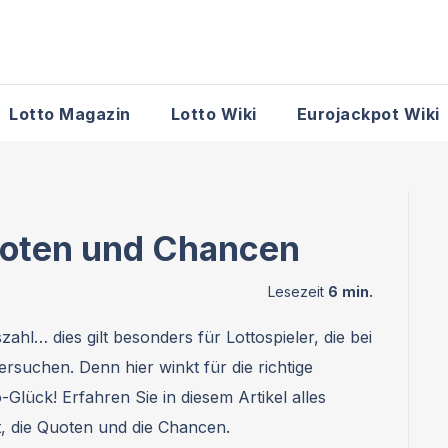
Lotto Magazin
Lotto Wiki
Eurojackpot Wiki
Quoten und Chancen
zahl… dies gilt besonders für Lottospieler, die bei
ersuchen. Denn hier winkt für die richtige
Glück! Erfahren Sie in diesem Artikel alles
t, die Quoten und die Chancen.