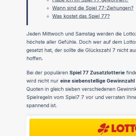
Wann sind die Spiel 77-Ziehungen?
Was kostet das Spiel 77?
Jeden Mittwoch und Samstag werden die Lottoz
höchste aller Gefühle. Doch wer auf dem Lott
gesetzt hat, der sollte die Glückszahl 7 nicht 
hoffen.
Bei der populären
Spiel 77 Zusatzlotterie
find
wird nicht nur
eine siebenstellige Gewinnzahl
Quoten in gleich sieben verschiedenen Gewinnkl
Spielregeln vom Spiel7 7 vor und verraten Ihn
spannend ist.