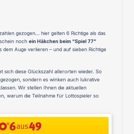
ahlen gezogen… hier gelten 6 Richtige als das
oschein noch
ein Häkchen beim “Spiel 77”
aus dem Auge verlieren – und auf sieben Richtige
et sich diese Glückszahl allerorten wieder. So
gezogen, sondern es winken auch lukrative
assen. Wir stellen Ihnen die aktuellen
en, warum die Teilnahme für Lottospieler so