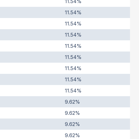
11.54%
11.54%
11.54%
11.54%
11.54%
11.54%
11.54%
11.54%
11.54%
9.62%
9.62%
9.62%
9.62%