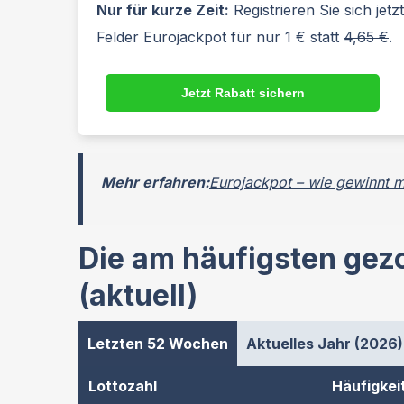
Nur für kurze Zeit:
Registrieren Sie sich jetz
Felder Eurojackpot für nur 1 € statt
4,65 €
.
Jetzt Rabatt sichern
Mehr erfahren:
Eurojackpot – wie gewinnt m
Die am häufigsten gez
(aktuell)
Letzten 52 Wochen
Aktuelles Jahr (2026)
Lottozahl
Häufigkei