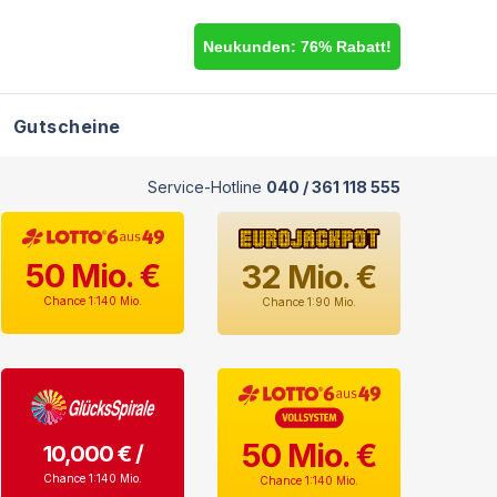
Neukunden: 76% Rabatt!
Gutscheine
Service-Hotline
040 / 361 118 555
50
Mio. €
32
Mio. €
Chance 1:140 Mio.
Chance 1:90 Mio.
50 Mio. €
10,000 € /
Chance 1:140 Mio.
Monat
Chance 1:140 Mio.