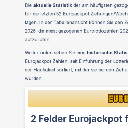
Die
aktuelle Statistik
der am häufigsten gezo
für die letzten 52 Eurojackpot Ziehungen/Woch
lagen. In der Tabellenansicht können Sie den 
2026, die meist gezogenen Eurolottozahlen 202
aufzurufen.
Weiter unten sehen Sie eine
historische Statis
Eurojackpot Zahlen, seit Einführung der Lotteri
der Häufigkeit sortiert, mit der sie bei den Zi
wurden.
2 Felder Eurojackpot f