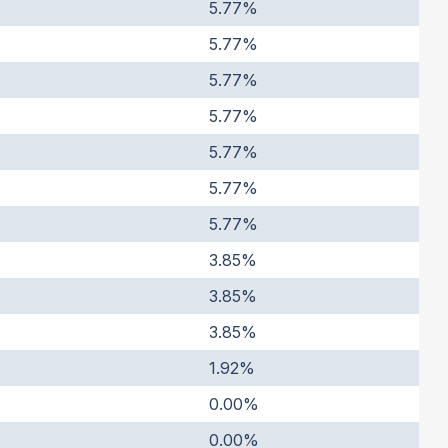
5.77%
5.77%
5.77%
5.77%
5.77%
5.77%
5.77%
3.85%
3.85%
3.85%
1.92%
0.00%
0.00%