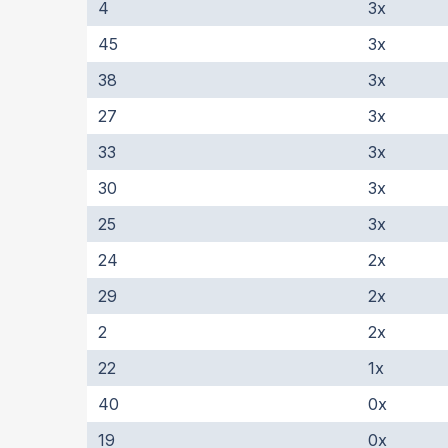
4
3x
45
3x
38
3x
27
3x
33
3x
30
3x
25
3x
24
2x
29
2x
2
2x
22
1x
40
0x
19
0x