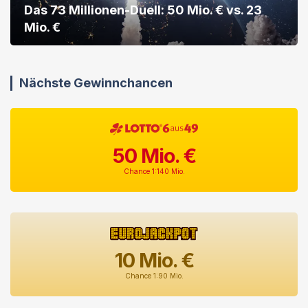
Das 73 Millionen-Duell: 50 Mio. € vs. 23
Mio. €
Nächste Gewinnchancen
50
Mio. €
Chance 1:140 Mio.
10
Mio. €
Chance 1:90 Mio.