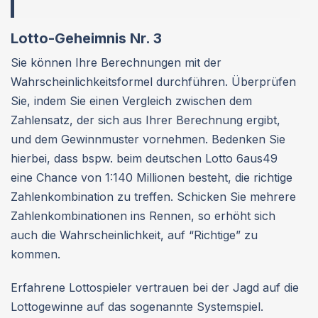
Lotto-Geheimnis Nr. 3
Sie können Ihre Berechnungen mit der
Wahrscheinlichkeitsformel durchführen. Überprüfen
Sie, indem Sie einen Vergleich zwischen dem
Zahlensatz, der sich aus Ihrer Berechnung ergibt,
und dem Gewinnmuster vornehmen. Bedenken Sie
hierbei, dass bspw. beim deutschen Lotto 6aus49
eine Chance von 1:140 Millionen besteht, die richtige
Zahlenkombination zu treffen. Schicken Sie mehrere
Zahlenkombinationen ins Rennen, so erhöht sich
auch die Wahrscheinlichkeit, auf “Richtige” zu
kommen.
Erfahrene Lottospieler vertrauen bei der Jagd auf die
Lottogewinne auf das sogenannte Systemspiel.