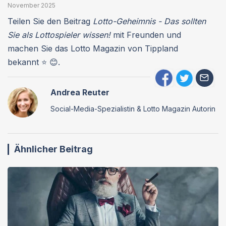
November 2025
Teilen Sie den Beitrag
Lotto-Geheimnis - Das sollten
Sie als Lottospieler wissen!
mit Freunden und
machen Sie das Lotto Magazin von Tippland
bekannt ⭐ 😊.
Andrea Reuter
Social-Media-Spezialistin & Lotto Magazin Autorin
Ähnlicher Beitrag