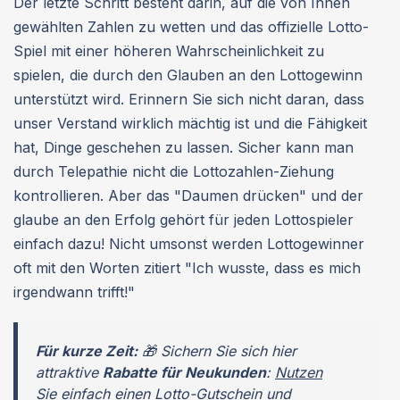
Der letzte Schritt besteht darin, auf die von Ihnen
gewählten Zahlen zu wetten und das offizielle Lotto-
Spiel mit einer höheren Wahrscheinlichkeit zu
spielen, die durch den Glauben an den Lottogewinn
unterstützt wird. Erinnern Sie sich nicht daran, dass
unser Verstand wirklich mächtig ist und die Fähigkeit
hat, Dinge geschehen zu lassen. Sicher kann man
durch Telepathie nicht die Lottozahlen-Ziehung
kontrollieren. Aber das "Daumen drücken" und der
glaube an den Erfolg gehört für jeden Lottospieler
einfach dazu! Nicht umsonst werden Lottogewinner
oft mit den Worten zitiert "Ich wusste, dass es mich
irgendwann trifft!"
Für kurze Zeit:
🎁 Sichern Sie sich hier
attraktive
Rabatte für Neukunden
:
Nutzen
Sie einfach einen Lotto-Gutschein und