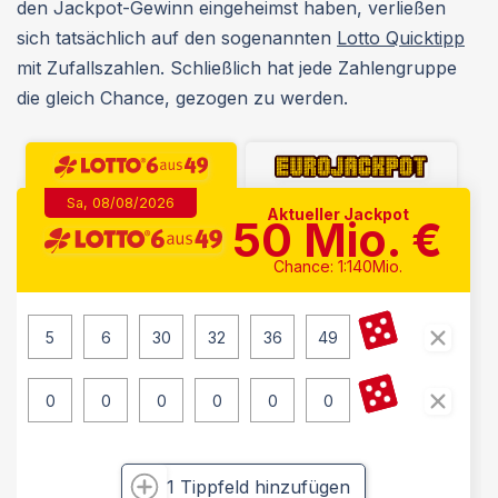
den Jackpot-Gewinn eingeheimst haben, verließen
sich tatsächlich auf den sogenannten
Lotto Quicktipp
mit Zufallszahlen. Schließlich hat jede Zahlengruppe
die gleich Chance, gezogen zu werden.
Sa, 08/08/2026
Aktueller Jackpot
50
Mio. €
Chance: 1:140Mio.
1 Tippfeld hinzufügen