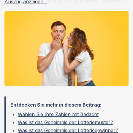
öfter gewinnen? Wussten Sie, dass Tricks, Systeme,
Auszug anzeigen...
Strategien oder sogar
Lotterie-Geheimtipps
Ihnen
helfen können, zu gewinnen oder Ihre
Gewinnchancen auf eine Million Euro zu erhöhen?
Viele mehrmalige Lotteriegewinner haben
verschiedene
Geheimnisse
über das “richtige”
Lottospielen verraten und so können wir lernen, wie
wir unsere Chancen auf einen Lottogewinn erhöhen
können. Sie können auch versuchen, ein Teil der
lebenslangen Mission dieser Lotterielehrer zu sein -
Sie können lernen, wie man das Lotteriespiel
strategisch spielt.
Entdecken Sie mehr in diesem Beitrag:
Wählen Sie Ihre Zahlen mit Bedacht
Was ist das Geheimnis der Lotteriemuster?
Was ist das Geheimnis der Lotteriegewinner?