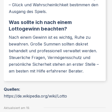
– Glück und Wahrscheinlichkeit bestimmen den
Ausgang des Spiels.
Was sollte ich nach einem
Lottogewinn beachten?
Nach einem Gewinn ist es wichtig, Ruhe zu
bewahren. Große Summen sollten diskret
behandelt und professionell verwaltet werden.
Steuerliche Fragen, Vermögensschutz und
persönliche Sicherheit stehen an erster Stelle –
am besten mit Hilfe erfahrener Berater.
Quellen:
https://de.wikipedia.org/wiki/Lotto
Aktualisiert am 19.