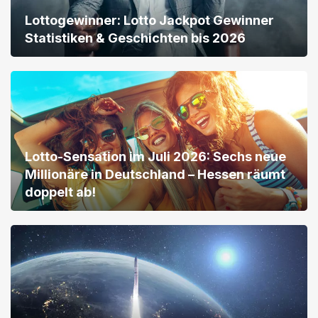
Lottogewinner: Lotto Jackpot Gewinner
Statistiken & Geschichten bis 2026
Lotto-Sensation im Juli 2026: Sechs neue
Millionäre in Deutschland – Hessen räumt
doppelt ab!