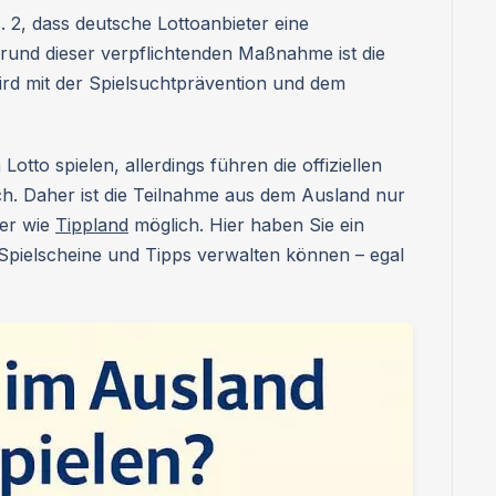
. 2, dass deutsche Lottoanbieter eine
rund dieser verpflichtenden Maßnahme ist die
wird mit der Spielsuchtprävention und dem
tto spielen, allerdings führen die offiziellen
ch. Daher ist die Teilnahme aus dem Ausland nur
ter wie
Tippland
möglich. Hier haben Sie ein
Spielscheine und Tipps verwalten können – egal