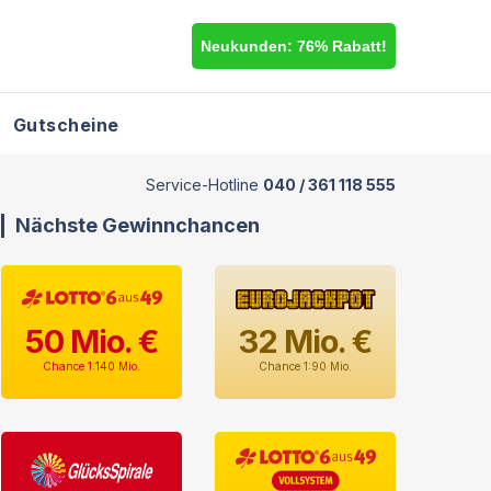
Neukunden: 76% Rabatt!
Gutscheine
Service-Hotline
040 / 361 118 555
Nächste Gewinnchancen
50
Mio. €
32
Mio. €
Chance 1:140 Mio.
Chance 1:90 Mio.