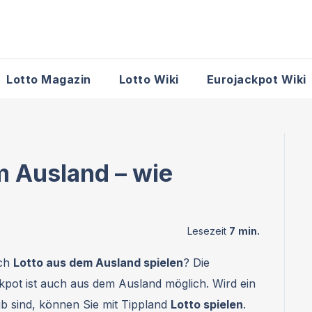
Lotto Magazin
Lotto Wiki
Eurojackpot Wiki
im Ausland – wie
ich
Lotto aus dem Ausland spielen
? Die
pot ist auch aus dem Ausland möglich. Wird ein
b sind, können Sie mit Tippland
Lotto spielen
.