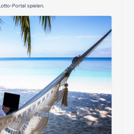
otto-Portal spielen.