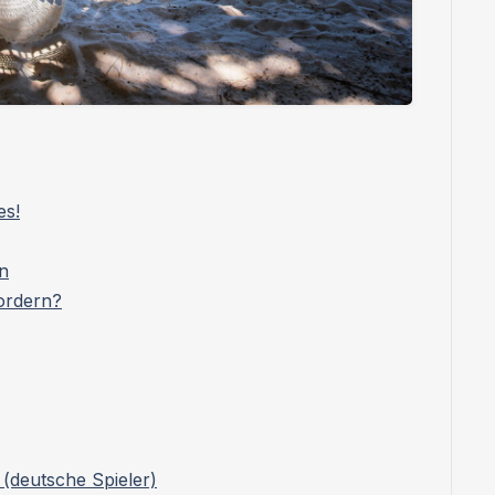
es!
en
ordern?
 (deutsche Spieler)