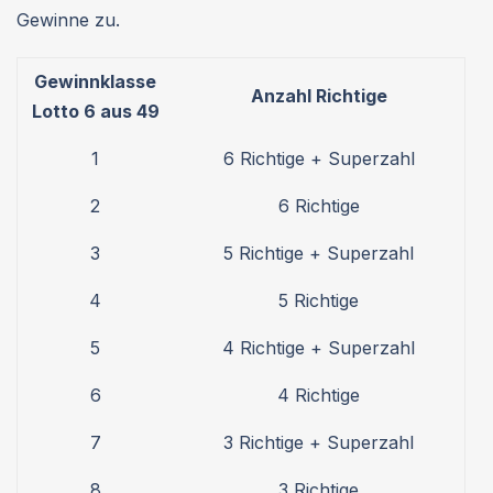
Gewinne zu.
Gewinnklasse
Anzahl Richtige
Lotto 6 aus 49
1
6 Richtige + Superzahl
2
6 Richtige
3
5 Richtige + Superzahl
4
5 Richtige
5
4 Richtige + Superzahl
6
4 Richtige
7
3 Richtige + Superzahl
8
3 Richtige