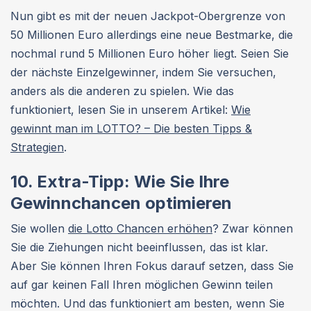
Nun gibt es mit der neuen Jackpot-Obergrenze von
50 Millionen Euro allerdings eine neue Bestmarke, die
nochmal rund 5 Millionen Euro höher liegt. Seien Sie
der nächste Einzelgewinner, indem Sie versuchen,
anders als die anderen zu spielen. Wie das
funktioniert, lesen Sie in unserem Artikel:
Wie
gewinnt man im LOTTO? – Die besten Tipps &
Strategien
.
10. Extra-Tipp: Wie Sie Ihre
Gewinnchancen optimieren
Sie wollen
die Lotto Chancen erhöhen
? Zwar können
Sie die Ziehungen nicht beeinflussen, das ist klar.
Aber Sie können Ihren Fokus darauf setzen, dass Sie
auf gar keinen Fall Ihren möglichen Gewinn teilen
möchten. Und das funktioniert am besten, wenn Sie