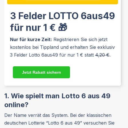
3 Felder LOTTO 6aus49
für nur 1 € 🎁
Nur für kurze Zeit:
Registrieren Sie sich jetzt
kostenlos bei Tippland und erhalten Sie exklusiv
3 Felder Lotto 6aus49 für nur 1 € statt
4,20 €
.
Jetzt Rabatt sichern
1. Wie spielt man Lotto 6 aus 49
online?
Der Name verrät das System. Bei der klassischen
deutschen Lotterie “Lotto 6 aus 49” versuchen Sie