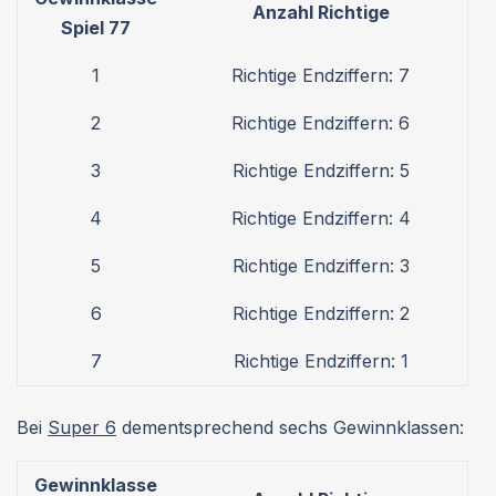
Anzahl Richtige
Spiel 77
1
Richtige Endziffern: 7
2
Richtige Endziffern: 6
3
Richtige Endziffern: 5
4
Richtige Endziffern: 4
5
Richtige Endziffern: 3
6
Richtige Endziffern: 2
7
Richtige Endziffern: 1
Bei
Super 6
dementsprechend sechs Gewinnklassen:
Gewinnklasse