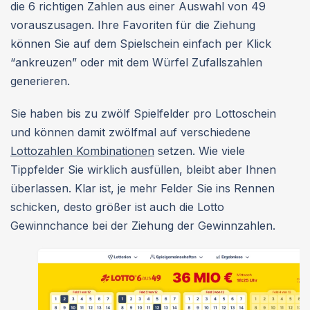
die 6 richtigen Zahlen aus einer Auswahl von 49
vorauszusagen. Ihre Favoriten für die Ziehung
können Sie auf dem Spielschein einfach per Klick
“ankreuzen” oder mit dem Würfel Zufallszahlen
generieren.
Sie haben bis zu zwölf Spielfelder pro Lottoschein
und können damit zwölfmal auf verschiedene
Lottozahlen Kombinationen
setzen. Wie viele
Tippfelder Sie wirklich ausfüllen, bleibt aber Ihnen
überlassen. Klar ist, je mehr Felder Sie ins Rennen
schicken, desto größer ist auch die Lotto
Gewinnchance bei der Ziehung der Gewinnzahlen.