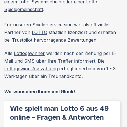
einem
Lotto-Systemschein
oder einer
Lotto-
Spielgemeinschaft
.
Für unseren Spielerservice sind wir als offizieller
Partner von
LOTTO
staatlich lizenziert und erhalten
bei Trustpilot hervorragende Bewertungen
.
Alle
Lottogewinner
werden nach der Ziehung per E-
Mail und SMS über Ihre Treffer informiert. Die
Lottogewinn Auszahlung
erfolgt innerhalb von 1 - 3
Werktagen über ein Treuhandkonto.
Wir wünschen Ihnen viel Glück!
Wie spielt man Lotto 6 aus 49
online – Fragen & Antworten