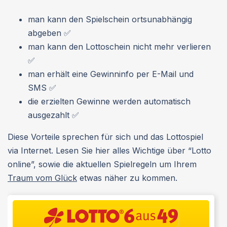
man kann den Spielschein ortsunabhängig
abgeben ✅
man kann den Lottoschein nicht mehr verlieren
✅
man erhält eine Gewinninfo per E-Mail und
SMS ✅
die erzielten Gewinne werden automatisch
ausgezahlt ✅
Diese Vorteile sprechen für sich und das Lottospiel
via Internet. Lesen Sie hier alles Wichtige über “Lotto
online”, sowie die aktuellen Spielregeln um Ihrem
Traum vom Glück
etwas näher zu kommen.