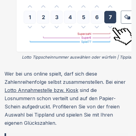
Lotto Tippscheinnummer auswählen oder würfeln | Tippland
Wer bei uns online spielt, darf sich diese
Zahlenreihenfolge selbst zusammenstellen. Bei einer
Lotto Annahmestelle bzw. Kiosk
sind die
Losnummern schon verteilt und auf den Papier-
Schein aufgedruckt. Profitieren Sie von der freien
Auswahl bei Tippland und spielen Sie mit Ihren
eigenen Glückszahlen.