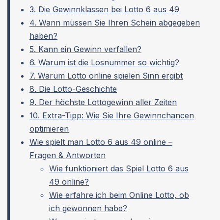
3. Die Gewinnklassen bei Lotto 6 aus 49
4. Wann müssen Sie Ihren Schein abgegeben
haben?
5. Kann ein Gewinn verfallen?
6. Warum ist die Losnummer so wichtig?
7. Warum Lotto online spielen Sinn ergibt
8. Die Lotto-Geschichte
9. Der höchste Lottogewinn aller Zeiten
10. Extra-Tipp: Wie Sie Ihre Gewinnchancen
optimieren
Wie spielt man Lotto 6 aus 49 online –
Fragen & Antworten
Wie funktioniert das Spiel Lotto 6 aus
49 online?
Wie erfahre ich beim Online Lotto, ob
ich gewonnen habe?