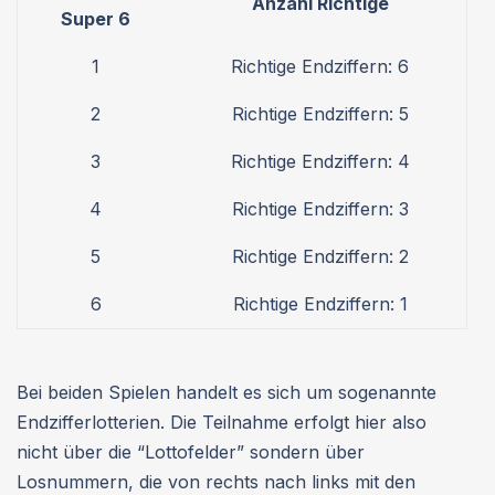
Anzahl Richtige
Super 6
1
Richtige Endziffern: 6
2
Richtige Endziffern: 5
3
Richtige Endziffern: 4
4
Richtige Endziffern: 3
5
Richtige Endziffern: 2
6
Richtige Endziffern: 1
Bei beiden Spielen handelt es sich um sogenannte
Endzifferlotterien. Die Teilnahme erfolgt hier also
nicht über die “Lottofelder” sondern über
Losnummern, die von rechts nach links mit den