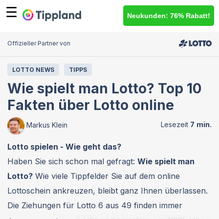
☰
Neukunden: 76% Rabatt!
Offizieller Partner von
LOTTO NEWS
TIPPS
Wie spielt man Lotto? Top 10
Fakten über Lotto online
Markus Klein
Lotto spielen - Wie geht das?
Haben Sie sich schon mal gefragt:
Wie spielt man
Lotto?
Wie viele Tippfelder Sie auf dem online
Lottoschein ankreuzen, bleibt ganz Ihnen überlassen.
Die Ziehungen für Lotto 6 aus 49 finden immer