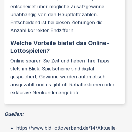
entscheidet über mögliche Zusatzgewinne
unabhängig von den Hauptlottozahlen.
Entscheidend ist bei diesen Ziehungen die
Anzahl korrekter Endziffern.
Welche Vorteile bietet das Online-
Lottospielen?
Online sparen Sie Zeit und haben Ihre Tipps
stets im Blick. Spielscheine sind digital
gespeichert, Gewinne werden automatisch
ausgezahlt und es gibt oft Rabattaktionen oder
exklusive Neukundenangebote.
Quellen:
https://www.bld-lottoverband.de/14/Aktuelle-