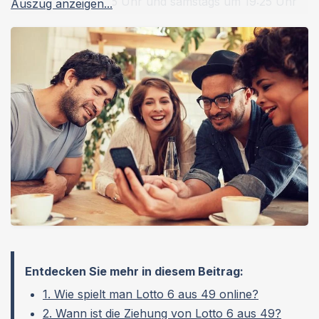
mittwochs um 18:25 Uhr und samstags um 19:25 Uhr
Auszug anzeigen...
statt. Ihr Lottoschein muss spätestens 40 Minuten vor
der eigentlichen Lottoziehung abgegeben werden.
Online Lotto spielen lohnt sich deshalb schon aus
Bequemlichkeit, es gibt dazu Rabattaktion für
Neukunden. Lesen Sie hier unsere 10 Tipps, wie Lotto
online spielen geht und erfahren Sie mehr über den
Klassiker Lotto 6 aus 49!
Entdecken Sie mehr in diesem Beitrag:
1. Wie spielt man Lotto 6 aus 49 online?
2. Wann ist die Ziehung von Lotto 6 aus 49?