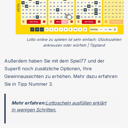
Lotto online zu spielen ist sehr einfach: Glückszahlen
ankreuzen oder würfeln | Tippland
Außerdem haben Sie mit dem Spiel77 und der
Super6 noch zusätzliche Optionen, Ihre
Gewinnaussichten zu erhöhen. Mehr dazu erfahren
Sie in Tipp Nummer 3.
Mehr erfahren:
Lottoschein ausfüllen erklärt
in wenigen Schritten.