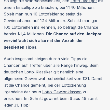
So liegt die Wahrscheinlichkeit, den
Lotto-Jackpot
mit
einem Einzeltipp zu knacken, bei 1:140 Millionen.
Spielt man nun 10 Lottofelder so steigt die
Gewinnchance auf 1:14 Millionen. Schickt man gar
100 Lottoreihen ins Rennen, so beträgt die Chance
bereits 1:1,4 Millionen.
Die Chance auf den Jackpot
vervielfacht sich also mit der Anzahl der
gespielten Tipps.
Auch insgesamt steigen durch viele Tipps die
Chancen auf Treffer über alle Ränge hinweg. Beim
deutschen Lotto-Klassiker gilt nämlich eine
allgemeine Gewinnwahrscheinlichkeit von 1:31. Damit
ist die Chance gemeint, bei der Lottoziehung
irgendeine der neun
Lotto-Gewinnklassen
zu
erreichen. Im Schnitt gewinnt beim 6 aus 49 somit
jeder 31. Tipp!