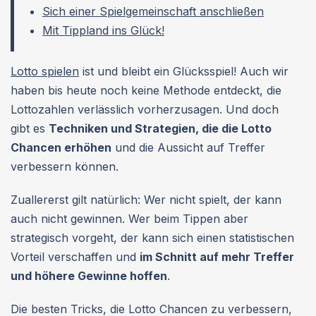
Sich einer Spielgemeinschaft anschließen
Mit Tippland ins Glück!
Lotto spielen
ist und bleibt ein Glücksspiel! Auch wir
haben bis heute noch keine Methode entdeckt, die
Lottozahlen verlässlich vorherzusagen. Und doch
gibt es
Techniken und Strategien, die die Lotto
Chancen erhöhen
und die Aussicht auf Treffer
verbessern können.
Zuallererst gilt natürlich: Wer nicht spielt, der kann
auch nicht gewinnen. Wer beim Tippen aber
strategisch vorgeht, der kann sich einen statistischen
Vorteil verschaffen und
im Schnitt auf mehr Treffer
und höhere Gewinne hoffen
.
Die besten Tricks, die Lotto Chancen zu verbessern,