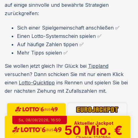
auf einige sinnvolle und bewährte Strategien
zurückgreifen:
Sich einer Spielgemeinschaft anschließen ✅
Einen Lotto-Systemschein spielen ✅
Auf häufige Zahlen tippen ✅
Mehr Tipps spielen ✅
Sie wollen jetzt gleich Ihr Glück bei
Tippland
versuchen? Dann schicken Sie mit nur einem Klick
einen
Lotto-Quicktipp
ins Rennen und spielen Sie bei
der nächsten Ziehung mit Zufallszahlen mit.
Sa, 08/08/2026, 16:50
Aktueller Jackpot
50
Mio. €
Chance: 1:140Mio.