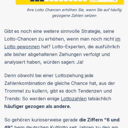
Ihre Lotto Chancen erhöhen Sie, wenn Sie auf häufig
gezogene Zahlen setzen
Gibt es noch eine weitere sinnvolle Strategie, seine
Lotto-Chancen zu erhöhen, wenn man noch nicht
im
Lotto gewonnen
hat? Lotto-Experten, die ausführlich
alle bisher abgehaltenen Ziehungen verfolgt und
analysiert haben, würden sagen: Ja!
Denn obwohl bei einer Lottoziehung jede
Zahlenkombination die gleiche Chance hat, aus der
Trommel zu kullern, gibt es doch Tendenzen und
Trends: So werden einige
Lottozahlen
tatsächlich
häufiger gezogen als andere.
So gehören kurioserweise gerade
die Ziffern “6 und
49”
beim deutschen Kultlotto seit Jahren zu den am