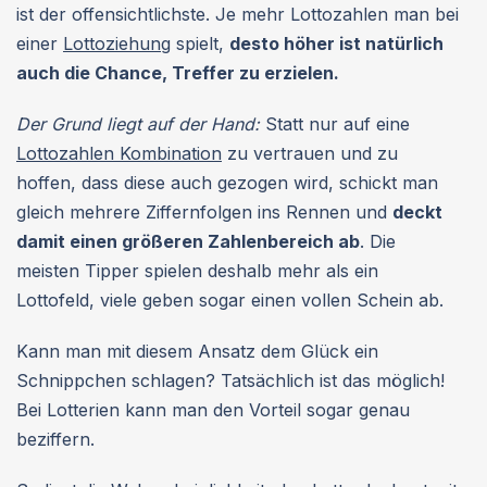
ist der offensichtlichste. Je mehr Lottozahlen man bei
einer
Lottoziehung
spielt,
desto höher ist natürlich
auch die Chance, Treffer zu erzielen.
Der Grund liegt auf der Hand:
Statt nur auf eine
Lottozahlen Kombination
zu vertrauen und zu
hoffen, dass diese auch gezogen wird, schickt man
gleich mehrere Ziffernfolgen ins Rennen und
deckt
damit einen größeren Zahlenbereich ab
. Die
meisten Tipper spielen deshalb mehr als ein
Lottofeld, viele geben sogar einen vollen Schein ab.
Kann man mit diesem Ansatz dem Glück ein
Schnippchen schlagen? Tatsächlich ist das möglich!
Bei Lotterien kann man den Vorteil sogar genau
beziffern.