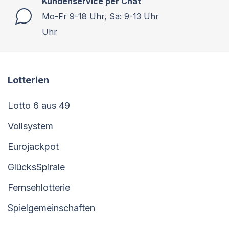
Kundenservice per Chat
Mo-Fr 9-18 Uhr, Sa: 9-13 Uhr
Uhr
Lotterien
Lotto 6 aus 49
Vollsystem
Eurojackpot
GlücksSpirale
Fernsehlotterie
Spielgemeinschaften