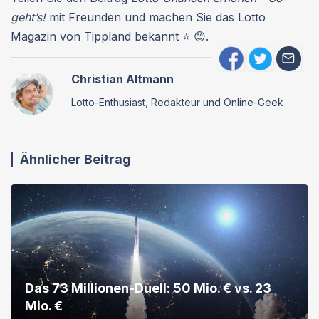
geht’s!
mit Freunden und machen Sie das Lotto
Magazin von Tippland bekannt ⭐ 😊.
Christian Altmann
Lotto-Enthusiast, Redakteur und Online-Geek
Ähnlicher Beitrag
Das 73 Millionen-Duell: 50 Mio. € vs. 23
Mio. €