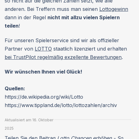
so nicht auf die gleichen Zahlen setzt, wie alle
anderen. Bei Treffern muss man seinen
Lottogewinn
dann in der Regel
nicht mit allzu vielen Spielern
teilen
!
Für unseren Spielerservice sind wir als offizieller
Partner von
LOTTO
staatlich lizenziert und erhalten
bei TrustPilot regelmäßig exzellente Bewertungen
.
Wir wünschen Ihnen viel Glück!
Quellen:
https://de.wikipedia.org/wiki/Lotto
https://www.tippland.de/lotto/lottozahlen/archiv
Aktualisiert am 16. Oktober
2025
Teilen Sie den Beitrag
Lotto Chancen erhöhen - So