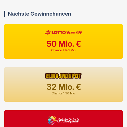
Nächste Gewinnchancen
50
Mio. €
Chance 1:140 Mio.
32
Mio. €
Chance 1:90 Mio.