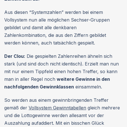
Aus diesen “Systemzahlen” werden bei einem
Vollsystem nun alle möglichen Sechser-Gruppen
gebildet und damit alle denkbaren
Zahlenkombination, die aus den Ziffern gebildet
werden können, auch tatsächlich gespielt.
Der Clou:
Die gespielten Zahlenreihen ähneln sich
stark (und sind doch nicht identisch). Erzielt man nun
mit nur einem Tippfeld einen hohen Treffer, so kann
man in aller Regel noch
weitere Gewinne in den
nachfolgenden Gewinnklassen
einsammeln.
So werden aus einem gewinnbringenden Treffer
gemäß der
Vollsystem Gewinntabellen
gleich mehrere
und die Lottogewinne werden allesamt vor der
Auszahlung aufaddiert. Mit ein bisschen Glück