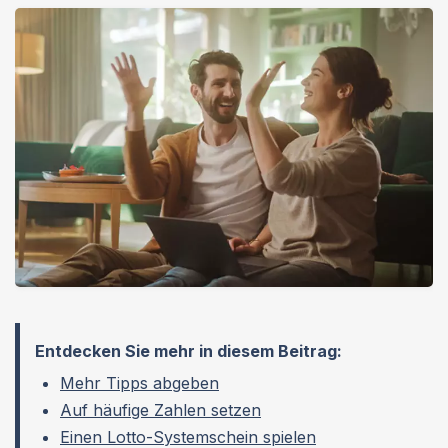
Treffer erhöhen kann
oder die Gewinnhöhe
beeinflusst. Welche Tipps und Strategien Experten
empfehlen? Wir verraten es Ihnen…
Entdecken Sie mehr in diesem Beitrag:
Mehr Tipps abgeben
Auf häufige Zahlen setzen
Einen Lotto-Systemschein spielen