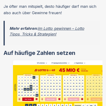
Je öfter man mitspielt, desto häufiger darf man sich
also auch über Gewinne freuen!
Mehr erfahren:
Im Lotto gewinnen – Lotto
Tipps, Tricks & Strategien!
Auf häufige Zahlen setzen