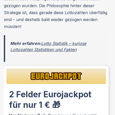
gezogen wurden. Die Philosophie hinter dieser
Strategie ist, dass gerade diese Lottozahlen überfällig
sind – und deshalb bald wieder gezogen werden
müssten!
Mehr erfahren:
Lotto Statistik – kuriose
Lottozahlen Statistiken und Fakten
2 Felder Eurojackpot
für nur 1 € 🎁