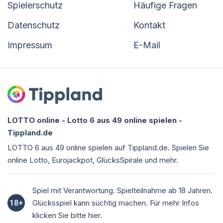
Spielerschutz
Häufige Fragen
Datenschutz
Kontakt
Impressum
E-Mail
LOTTO online - Lotto 6 aus 49 online spielen -
Tippland.de
LOTTO 6 aus 49 online spielen auf Tippland.de. Spielen Sie
online Lotto, Eurojackpot, GlücksSpirale und mehr.
Spiel mit Verantwortung. Spielteilnahme ab 18 Jahren.
Glücksspiel kann süchtig machen. Für mehr Infos
klicken Sie bitte
hier
.