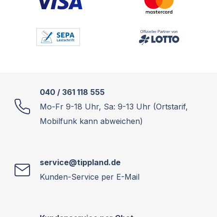
040 / 361 118 555
Mo-Fr 9-18 Uhr, Sa: 9-13 Uhr (Ortstarif,
Mobilfunk kann abweichen)
service@tippland.de
Kunden-Service per E-Mail