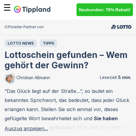
☰
Neukunden: 76% Rabatt!
Offizieller Partner von
LOTTO NEWS
TIPPS
Lottoschein gefunden – Wem
gehört der Gewinn?
Christian Altmann
“Das Glück liegt auf der Straße…”, so lautet ein
bekanntes Sprichwort, das bedeutet, dass jeder Glück
erlangen kann. Stellen Sie sich einmal vor, dieses
geflügelte Wort bewahrheitet sich und
Sie haben
einen Lottoschein gefunden!
Aber was ist, wenn
Auszug anzeigen...