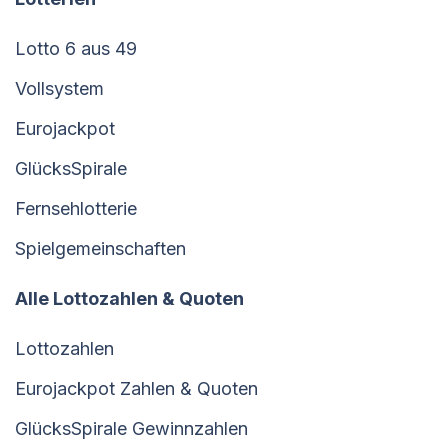
Lotto 6 aus 49
Vollsystem
Eurojackpot
GlücksSpirale
Fernsehlotterie
Spielgemeinschaften
Alle Lottozahlen & Quoten
Lottozahlen
Eurojackpot Zahlen & Quoten
GlücksSpirale Gewinnzahlen