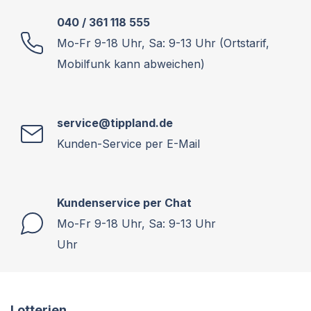
040 / 361 118 555
Mo-Fr 9-18 Uhr, Sa: 9-13 Uhr (Ortstarif,
Mobilfunk kann abweichen)
service@tippland.de
Kunden-Service per E-Mail
Kundenservice per Chat
Mo-Fr 9-18 Uhr, Sa: 9-13 Uhr
Uhr
Lotterien