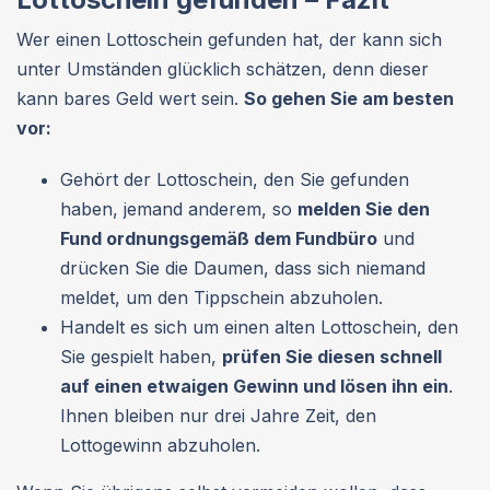
Wer einen Lottoschein gefunden hat, der kann sich
unter Umständen glücklich schätzen, denn dieser
kann bares Geld wert sein.
So gehen Sie am besten
vor:
Gehört der Lottoschein, den Sie gefunden
haben, jemand anderem, so
melden Sie den
Fund ordnungsgemäß dem Fundbüro
und
drücken Sie die Daumen, dass sich niemand
meldet, um den Tippschein abzuholen.
Handelt es sich um einen alten Lottoschein, den
Sie gespielt haben,
prüfen Sie diesen schnell
auf einen etwaigen Gewinn und lösen ihn ein
.
Ihnen bleiben nur drei Jahre Zeit, den
Lottogewinn abzuholen.