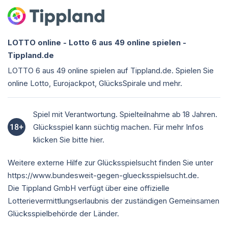
LOTTO online - Lotto 6 aus 49 online spielen -
Tippland.de
LOTTO 6 aus 49 online spielen auf Tippland.de. Spielen Sie
online Lotto, Eurojackpot, GlücksSpirale und mehr.
Spiel mit Verantwortung. Spielteilnahme ab 18 Jahren.
Glücksspiel kann süchtig machen. Für mehr Infos
klicken Sie bitte
hier
.
Weitere externe Hilfe zur Glücksspielsucht finden Sie unter
https://www.bundesweit-gegen-gluecksspielsucht.de
.
Die Tippland GmbH verfügt über eine offizielle
Lotterievermittlungserlaubnis der zuständigen
Gemeinsamen
Glücksspielbehörde der Länder
.