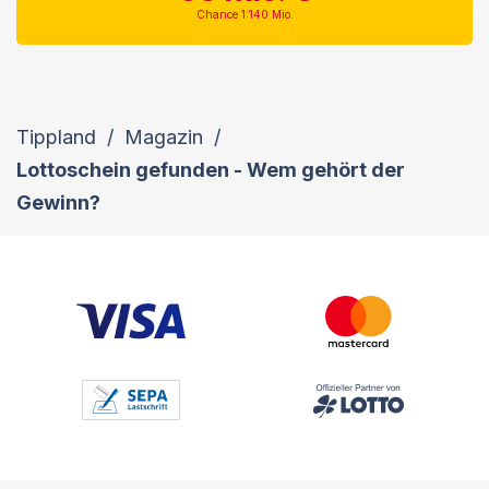
Chance 1:140 Mio.
Tippland
/
Magazin
/
Lottoschein gefunden - Wem gehört der
Gewinn?