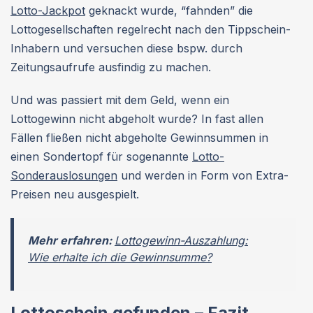
Lotto-Jackpot
geknackt wurde, “fahnden” die
Lottogesellschaften regelrecht nach den Tippschein-
Inhabern und versuchen diese bspw. durch
Zeitungsaufrufe ausfindig zu machen.
Und was passiert mit dem Geld, wenn ein
Lottogewinn nicht abgeholt wurde? In fast allen
Fällen fließen nicht abgeholte Gewinnsummen in
einen Sondertopf für sogenannte
Lotto-
Sonderauslosungen
und werden in Form von Extra-
Preisen neu ausgespielt.
Mehr erfahren:
Lottogewinn-Auszahlung:
Wie erhalte ich die Gewinnsumme?
Lottoschein gefunden – Fazit