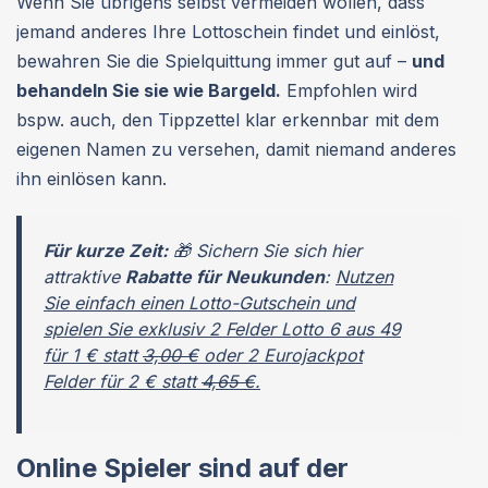
Wenn Sie übrigens selbst vermeiden wollen, dass
jemand anderes Ihre Lottoschein findet und einlöst,
bewahren Sie die Spielquittung immer gut auf –
und
behandeln Sie sie wie Bargeld.
Empfohlen wird
bspw. auch, den Tippzettel klar erkennbar mit dem
eigenen Namen zu versehen, damit niemand anderes
ihn einlösen kann.
Für kurze Zeit:
🎁 Sichern Sie sich hier
attraktive
Rabatte für Neukunden
:
Nutzen
Sie einfach einen Lotto-Gutschein und
spielen Sie exklusiv 2 Felder Lotto 6 aus 49
für 1 € statt
3,00 €
oder 2 Eurojackpot
Felder für 2 € statt
4,65 €
.
Online Spieler sind auf der