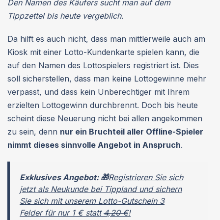
Den Namen des Käufers sucht man auf dem
Tippzettel bis heute vergeblich.
Da hilft es auch nicht, dass man mittlerweile auch am
Kiosk mit einer Lotto-Kundenkarte spielen kann, die
auf den Namen des Lottospielers registriert ist. Dies
soll sicherstellen, dass man keine Lottogewinne mehr
verpasst, und dass kein Unberechtiger mit Ihrem
erzielten Lottogewinn durchbrennt. Doch bis heute
scheint diese Neuerung nicht bei allen angekommen
zu sein, denn
nur ein Bruchteil aller Offline-Spieler
nimmt dieses sinnvolle Angebot in Anspruch
.
Exklusives Angebot: 🎁
Registrieren Sie sich
jetzt als Neukunde bei Tippland und sichern
Sie sich mit unserem Lotto-Gutschein 3
Felder für nur 1 € statt
4,20 €
!