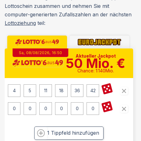
Lottoschein zusammen und nehmen Sie mit
computer-generierten Zufallszahlen an der nächsten
Lottoziehung
teil:
Sa, 08/08/2026, 16:50
Aktueller Jackpot
50
Mio. €
Chance: 1:140Mio.
1 Tippfeld hinzufügen