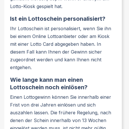
Lotto-Kiosk gespielt hat.
Ist ein Lottoschein personalisiert?
Ihr Lottoschein ist personalisiert, wenn Sie ihn
bei einem Online Lottoanbieter oder am Kiosk
mit einer Lotto Card abgegeben haben. In
diesem Fall kann Ihnen der Gewinn sicher
zugeordnet werden und kann Ihnen nicht
entgehen.
Wie lange kann man einen
Lottoschein noch einlösen?
Einen Lottogewinn können Sie innerhalb einer
Frist von drei Jahren einlösen und sich
auszahlen lassen. Die frühere Regelung, nach
denen der Schein innerhalb von 13 Wochen
eingelöst werden muss, ist nicht mehr gültig.