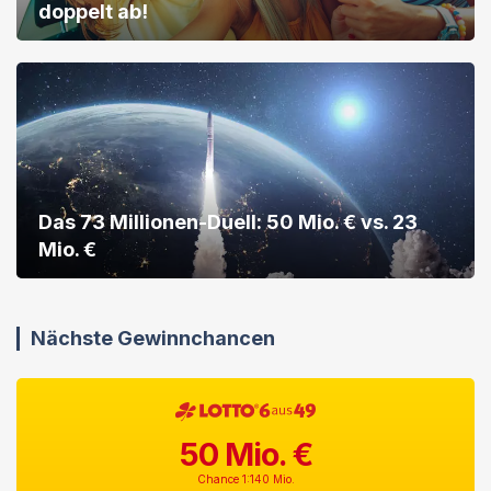
doppelt ab!
Das 73 Millionen-Duell: 50 Mio. € vs. 23
Mio. €
Nächste Gewinnchancen
50
Mio. €
Chance 1:140 Mio.