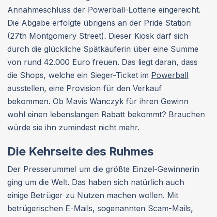
Annahmeschluss der Powerball-Lotterie eingereicht.
Die Abgabe erfolgte übrigens an der Pride Station
(27th Montgomery Street). Dieser Kiosk darf sich
durch die glückliche Spätkäuferin über eine Summe
von rund 42.000 Euro freuen. Das liegt daran, dass
die Shops, welche ein Sieger-Ticket im
Powerball
ausstellen, eine Provision für den Verkauf
bekommen. Ob Mavis Wanczyk für ihren Gewinn
wohl einen lebenslangen Rabatt bekommt? Brauchen
würde sie ihn zumindest nicht mehr.
Die Kehrseite des Ruhmes
Der Presserummel um die größte Einzel-Gewinnerin
ging um die Welt. Das haben sich natürlich auch
einige Betrüger zu Nutzen machen wollen. Mit
betrügerischen E-Mails, sogenannten Scam-Mails,