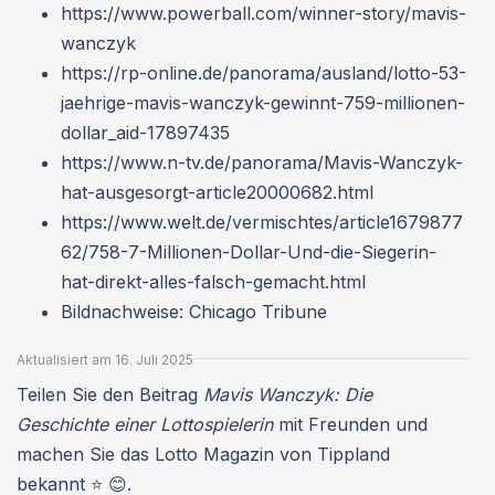
https://www.powerball.com/winner-story/mavis-
wanczyk
https://rp-online.de/panorama/ausland/lotto-53-
jaehrige-mavis-wanczyk-gewinnt-759-millionen-
dollar_aid-17897435
https://www.n-tv.de/panorama/Mavis-Wanczyk-
hat-ausgesorgt-article20000682.html
https://www.welt.de/vermischtes/article1679877
62/758-7-Millionen-Dollar-Und-die-Siegerin-
hat-direkt-alles-falsch-gemacht.html
Bildnachweise: Chicago Tribune
Aktualisiert am 16. Juli 2025
Teilen Sie den Beitrag
Mavis Wanczyk: Die
Geschichte einer Lottospielerin
mit Freunden und
machen Sie das Lotto Magazin von Tippland
bekannt ⭐ 😊.