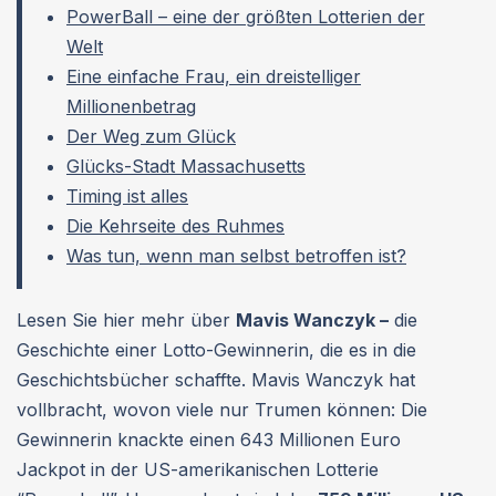
PowerBall – eine der größten Lotterien der
Welt
Eine einfache Frau, ein dreistelliger
Millionenbetrag
Der Weg zum Glück
Glücks-Stadt Massachusetts
Timing ist alles
Die Kehrseite des Ruhmes
Was tun, wenn man selbst betroffen ist?
Lesen Sie hier mehr über
Mavis Wanczyk –
die
Geschichte einer Lotto-Gewinnerin, die es in die
Geschichtsbücher schaffte. Mavis Wanczyk hat
vollbracht, wovon viele nur Trumen können: Die
Gewinnerin knackte einen 643 Millionen Euro
Jackpot in der US-amerikanischen Lotterie