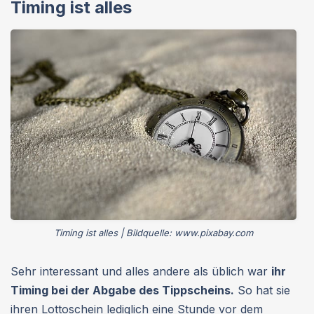
Timing ist alles
Timing ist alles | Bildquelle: www.pixabay.com
Sehr interessant und alles andere als üblich war
ihr
Timing bei der Abgabe des Tippscheins.
So hat sie
ihren Lottoschein lediglich eine Stunde vor dem