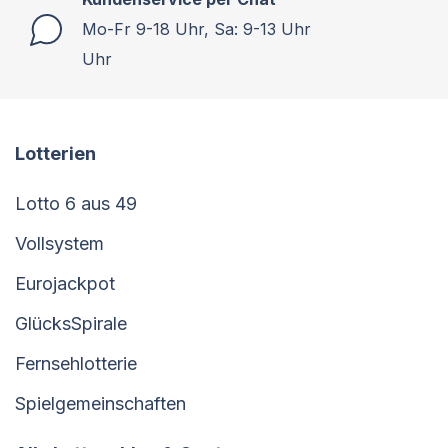
Mo-Fr 9-18 Uhr, Sa: 9-13 Uhr
Uhr
Lotterien
Lotto 6 aus 49
Vollsystem
Eurojackpot
GlücksSpirale
Fernsehlotterie
Spielgemeinschaften