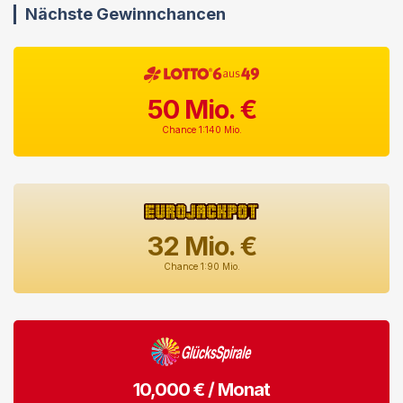
Nächste Gewinnchancen
50
Mio. €
Chance 1:140 Mio.
32
Mio. €
Chance 1:90 Mio.
10,000 € / Monat