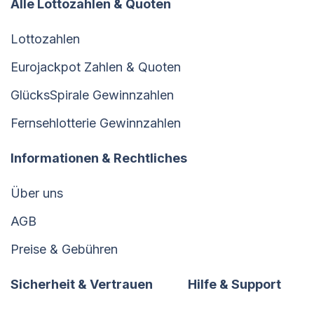
Alle Lottozahlen & Quoten
Lottozahlen
Eurojackpot Zahlen & Quoten
GlücksSpirale Gewinnzahlen
Fernsehlotterie Gewinnzahlen
Informationen & Rechtliches
Über uns
AGB
Preise & Gebühren
Sicherheit & Vertrauen
Hilfe & Support