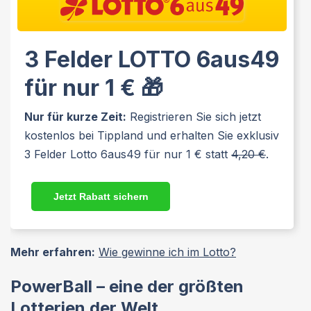
3 Felder LOTTO 6aus49
für nur 1 € 🎁
Nur für kurze Zeit:
Registrieren Sie sich jetzt
kostenlos bei Tippland und erhalten Sie exklusiv
3 Felder Lotto 6aus49 für nur 1 € statt
4,20 €
.
Jetzt Rabatt sichern
Mehr erfahren:
Wie gewinne ich im Lotto?
PowerBall – eine der größten
Lotterien der Welt