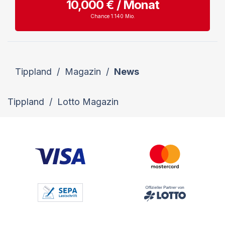
10,000 € / Monat
Chance 1:140 Mio.
Tippland
/
Magazin
/
News
Tippland
/
Lotto Magazin