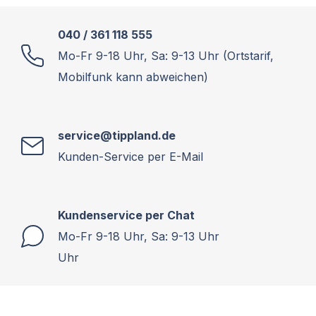
040 / 361 118 555
Mo-Fr 9-18 Uhr, Sa: 9-13 Uhr (Ortstarif,
Mobilfunk kann abweichen)
service@tippland.de
Kunden-Service per E-Mail
Kundenservice per Chat
Mo-Fr 9-18 Uhr, Sa: 9-13 Uhr
Uhr