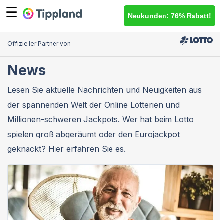
☰
Neukunden: 76% Rabatt!
Offizieller Partner von
News
Lesen Sie aktuelle Nachrichten und Neuigkeiten aus
der spannenden Welt der
Online Lotterien
und
Millionen-schweren Jackpots. Wer hat beim
Lotto
spielen
groß abgeräumt oder den
Eurojackpot
geknackt? Hier erfahren Sie es.