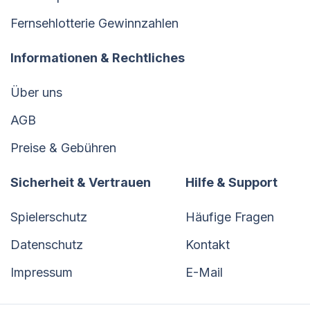
Fernsehlotterie Gewinnzahlen
Informationen & Rechtliches
Über uns
AGB
Preise & Gebühren
Sicherheit & Vertrauen
Hilfe & Support
Spielerschutz
Häufige Fragen
Datenschutz
Kontakt
Impressum
E-Mail