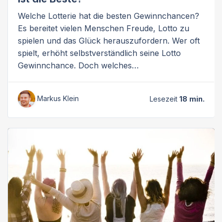
Welche Lotterie hat die besten Gewinnchancen?
Es bereitet vielen Menschen Freude, Lotto zu
spielen und das Glück herauszufordern. Wer oft
spielt, erhöht selbstverständlich seine Lotto
Gewinnchance. Doch welches…
Markus Klein