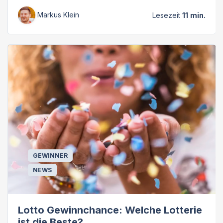
Markus Klein
GEWINNER
NEWS
Lotto Gewinnchance: Welche Lotterie
ist die Beste?