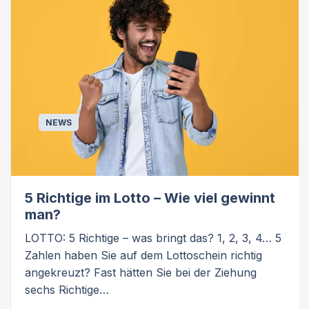
NEWS
5 Richtige im Lotto – Wie viel gewinnt
man?
LOTTO: 5 Richtige – was bringt das? 1, 2, 3, 4… 5
Zahlen haben Sie auf dem Lottoschein richtig
angekreuzt? Fast hätten Sie bei der Ziehung
sechs Richtige…