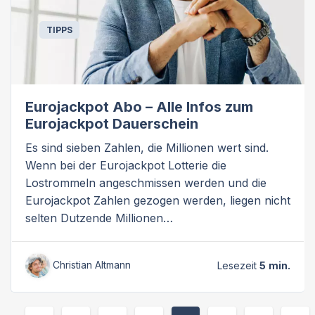
TIPPS
Eurojackpot Abo – Alle Infos zum
Eurojackpot Dauerschein
Es sind sieben Zahlen, die Millionen wert sind.
Wenn bei der Eurojackpot Lotterie die
Lostrommeln angeschmissen werden und die
Eurojackpot Zahlen gezogen werden, liegen nicht
selten Dutzende Millionen…
Christian Altmann