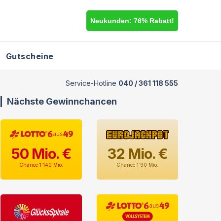
Neukunden: 76% Rabatt!
Gutscheine
Service-Hotline
040 / 361 118 555
Nächste Gewinnchancen
50
Mio. €
32
Mio. €
Chance 1:140 Mio.
Chance 1:90 Mio.