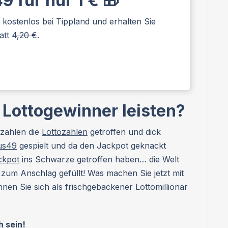
 für nur 1 € 🎁
zt kostenlos bei Tippland und erhalten Sie
tatt
4,20 €
.
 Lottogewinner leisten?
szahlen die
Lottozahlen
getroffen und dick
us49
gespielt und da den Jackpot geknackt
ckpot
ins Schwarze getroffen haben… die Welt
s zum Anschlag gefüllt! Was machen Sie jetzt mit
en Sie sich als frischgebackener Lottomillionär
h sein!