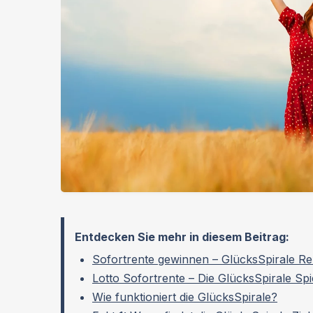
Entdecken Sie mehr in diesem Beitrag:
Sofortrente gewinnen – GlücksSpirale Re
Lotto Sofortrente – Die GlücksSpirale Spi
Wie funktioniert die GlücksSpirale?