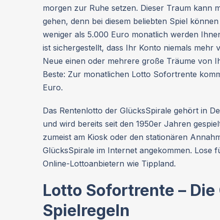
morgen zur Ruhe setzen. Dieser Traum kann mit
gehen, denn bei diesem beliebten Spiel können
weniger als 5.000 Euro monatlich werden Ihnen
ist sichergestellt, dass Ihr Konto niemals mehr
Neue einen oder mehrere große Träume von Ih
Beste: Zur monatlichen Lotto Sofortrente kommt
Euro.
Das Rentenlotto der GlücksSpirale gehört in De
und wird bereits seit den 1950er Jahren gespie
zumeist am Kiosk oder den stationären Annahmes
GlücksSpirale im Internet angekommen. Lose für
Online-Lottoanbietern wie Tippland.
Lotto Sofortrente – Die
Spielregeln