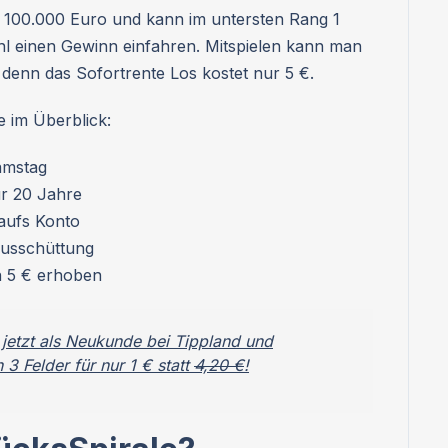
zu 100.000 Euro und kann im untersten Rang 1
Zahl einen Gewinn einfahren. Mitspielen kann man
denn das Sofortrente Los kostet nur 5 €.
e im Überblick:
amstag
r 20 Jahre
 aufs Konto
Ausschüttung
n 5 € erhoben
h jetzt als Neukunde bei Tippland und
3 Felder für nur 1 € statt
4,20 €
!