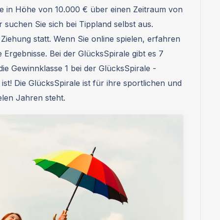
te in Höhe von 10.000 € über einen Zeitraum von
suchen Sie sich bei Tippland selbst aus.
Ziehung statt. Wenn Sie online spielen, erfahren
Ergebnisse. Bei der GlücksSpirale gibt es 7
ie Gewinnklasse 1 bei der GlücksSpirale -
 ist! Die GlücksSpirale ist für ihre sportlichen und
ielen Jahren steht.