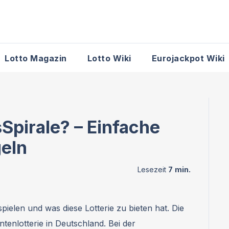
Lotto Magazin
Lotto Wiki
Eurojackpot Wiki
Spirale? – Einfache
geln
spielen und was diese Lotterie zu bieten hat. Die
ntenlotterie in Deutschland. Bei der