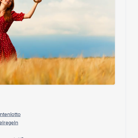
ntenlotto
elregeln