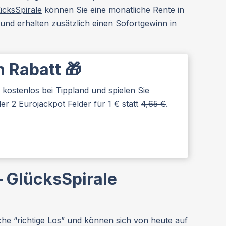
ücksSpirale
können Sie eine monatliche Rente in
nd erhalten zusätzlich einen Sofortgewinn in
 Rabatt 🎁
t kostenlos bei Tippland und spielen Sie
er 2 Eurojackpot Felder für 1 € statt
4,65 €
.
– GlücksSpirale
liche “richtige Los” und können sich von heute auf