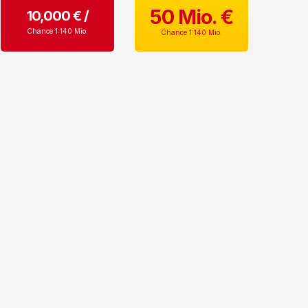
50 Mio. €
10,000 € /
Chance 1:140 Mio.
Monat
Chance 1:140 Mio.