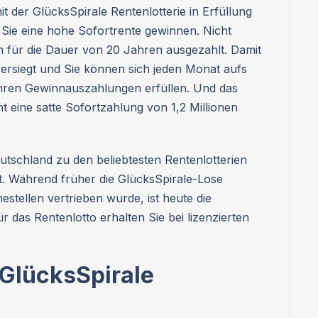
 der GlücksSpirale Rentenlotterie in Erfüllung
 Sie eine hohe Sofortrente gewinnen. Nicht
 für die Dauer von 20 Jahren ausgezahlt. Damit
 versiegt und Sie können sich jeden Monat aufs
ren Gewinnauszahlungen erfüllen. Und das
 eine satte Sofortzahlung von 1,2 Millionen
utschland zu den beliebtesten Rentenlotterien
lt. Während früher die GlücksSpirale-Lose
tellen vertrieben wurde, ist heute die
 das Rentenlotto erhalten Sie bei lizenzierten
 GlücksSpirale