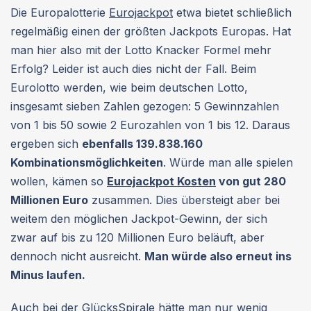
Die Europalotterie
Eurojackpot
etwa bietet schließlich
regelmäßig einen der größten Jackpots Europas. Hat
man hier also mit der Lotto Knacker Formel mehr
Erfolg? Leider ist auch dies nicht der Fall. Beim
Eurolotto werden, wie beim deutschen Lotto,
insgesamt sieben Zahlen gezogen: 5 Gewinnzahlen
von 1 bis 50 sowie 2 Eurozahlen von 1 bis 12. Daraus
ergeben sich
ebenfalls 139.838.160
Kombinationsmöglichkeiten
. Würde man alle spielen
wollen, kämen so
Eurojackpot Kosten
von gut 280
Millionen Euro
zusammen. Dies übersteigt aber bei
weitem den möglichen Jackpot-Gewinn, der sich
zwar auf bis zu 120 Millionen Euro beläuft, aber
dennoch nicht ausreicht.
Man würde also erneut ins
Minus laufen.
Auch bei der
GlücksSpirale
hätte man nur wenig