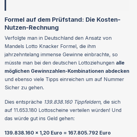
Formel auf dem Prüfstand: Die Kosten-
Nutzen-Rechnung
Verfolgte man in Deutschland den Ansatz von
Mandels Lotto Knacker Formel, die ihm
jahrzehntelang immense Gewinne einbrachte, so
müsste man bei den deutschen Lottoziehungen
alle
möglichen Gewinnzahlen-Kombinationen abdecken
und ebenso viele Tipps einreichen um auf Nummer
Sicher zu gehen.
Dies entspräche
139.838.160 Tippfeldern
, die sich
auf 11.653.180 Lottoscheine verteilen würden! Und
das würde gut ins Geld gehen:
139.838.160 x 1,20 Euro = 167.805.792 Euro