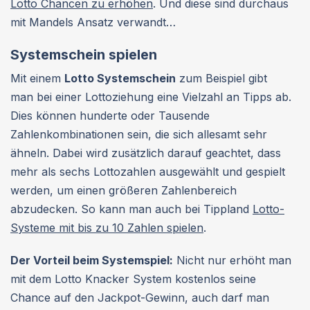
Lotto Chancen zu erhöhen
. Und diese sind durchaus
mit Mandels Ansatz verwandt…
Systemschein spielen
Mit einem
Lotto Systemschein
zum Beispiel gibt
man bei einer Lottoziehung eine Vielzahl an Tipps ab.
Dies können hunderte oder Tausende
Zahlenkombinationen sein, die sich allesamt sehr
ähneln. Dabei wird zusätzlich darauf geachtet, dass
mehr als sechs Lottozahlen ausgewählt und gespielt
werden, um einen größeren Zahlenbereich
abzudecken. So kann man auch bei Tippland
Lotto-
Systeme mit bis zu 10 Zahlen spielen
.
Der Vorteil beim Systemspiel:
Nicht nur erhöht man
mit dem
Lotto Knacker System kostenlos
seine
Chance auf den Jackpot-Gewinn, auch darf man