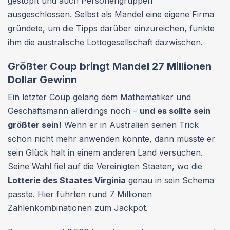
gestopft und auch Personengruppen
ausgeschlossen. Selbst als Mandel eine eigene Firma
gründete, um die Tipps darüber einzureichen, funkte
ihm die australische Lottogesellschaft dazwischen.
Größter Coup bringt Mandel 27 Millionen
Dollar Gewinn
Ein letzter Coup gelang dem Mathematiker und
Geschäftsmann allerdings noch –
und es sollte sein
größter sein!
Wenn er in Australien seinen Trick
schon nicht mehr anwenden könnte, dann müsste er
sein Glück halt in einem anderen Land versuchen.
Seine Wahl fiel auf die Vereinigten Staaten, wo die
Lotterie des Staates Virginia
genau in sein Schema
passte. Hier führten rund 7 Millionen
Zahlenkombinationen zum Jackpot.