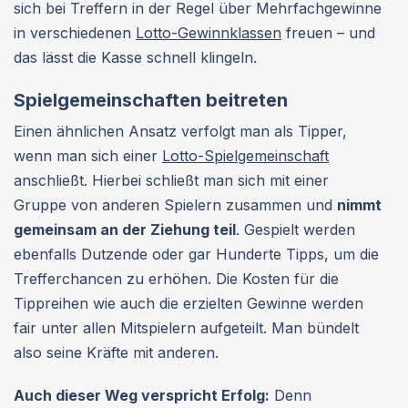
sich bei Treffern in der Regel über Mehrfachgewinne
in verschiedenen
Lotto-Gewinnklassen
freuen – und
das lässt die Kasse schnell klingeln.
Spielgemeinschaften beitreten
Einen ähnlichen Ansatz verfolgt man als Tipper,
wenn man sich einer
Lotto-Spielgemeinschaft
anschließt. Hierbei schließt man sich mit einer
Gruppe von anderen Spielern zusammen und
nimmt
gemeinsam an der Ziehung teil
. Gespielt werden
ebenfalls Dutzende oder gar Hunderte Tipps, um die
Trefferchancen zu erhöhen. Die Kosten für die
Tippreihen wie auch die erzielten Gewinne werden
fair unter allen Mitspielern aufgeteilt. Man bündelt
also seine Kräfte mit anderen.
Auch dieser Weg verspricht Erfolg:
Denn