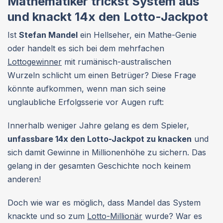
Mathematiker trickst System aus
und knackt 14x den Lotto-Jackpot
Ist
Stefan Mandel
ein Hellseher, ein Mathe-Genie
oder handelt es sich bei dem mehrfachen
Lottogewinner
mit rumänisch-australischen
Wurzeln schlicht um einen Betrüger? Diese Frage
könnte aufkommen, wenn man sich seine
unglaubliche Erfolgsserie vor Augen ruft:
Innerhalb weniger Jahre gelang es dem Spieler,
unfassbare 14x den Lotto-Jackpot zu knacken
und
sich damit Gewinne in Millionenhöhe zu sichern. Das
gelang in der gesamten Geschichte noch keinem
anderen!
Doch wie war es möglich, dass Mandel das System
knackte und so zum
Lotto-Millionär
wurde? War es