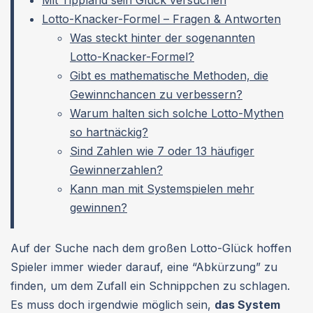
Lotto-Knacker-Formel – Fragen & Antworten
Was steckt hinter der sogenannten
Lotto-Knacker-Formel?
Gibt es mathematische Methoden, die
Gewinnchancen zu verbessern?
Warum halten sich solche Lotto-Mythen
so hartnäckig?
Sind Zahlen wie 7 oder 13 häufiger
Gewinnerzahlen?
Kann man mit Systemspielen mehr
gewinnen?
Auf der Suche nach dem großen Lotto-Glück hoffen
Spieler immer wieder darauf, eine “Abkürzung” zu
finden, um dem Zufall ein Schnippchen zu schlagen.
Es muss doch irgendwie möglich sein,
das System