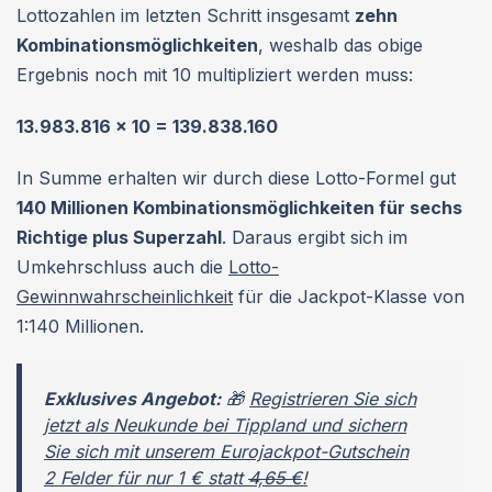
Lottozahlen im letzten Schritt insgesamt
zehn
Kombinationsmöglichkeiten
, weshalb das obige
Ergebnis noch mit 10 multipliziert werden muss:
13.983.816 x 10 = 139.838.160
In Summe erhalten wir durch diese Lotto-Formel gut
140 Millionen Kombinationsmöglichkeiten für sechs
Richtige plus Superzahl
. Daraus ergibt sich im
Umkehrschluss auch die
Lotto-
Gewinnwahrscheinlichkeit
für die Jackpot-Klasse von
1:140 Millionen.
Exklusives Angebot:
🎁
Registrieren Sie sich
jetzt als Neukunde bei Tippland und sichern
Sie sich mit unserem Eurojackpot-Gutschein
2 Felder für nur 1 € statt
4,65 €
!