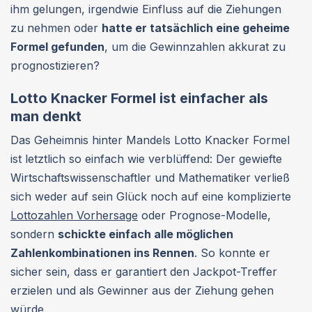
ihm gelungen, irgendwie Einfluss auf die Ziehungen
zu nehmen oder
hatte er tatsächlich eine geheime
Formel gefunden
, um die Gewinnzahlen akkurat zu
prognostizieren?
Lotto Knacker Formel ist einfacher als
man denkt
Das Geheimnis hinter Mandels Lotto Knacker Formel
ist letztlich so einfach wie verblüffend: Der gewiefte
Wirtschaftswissenschaftler und Mathematiker verließ
sich weder auf sein Glück noch auf eine komplizierte
Lottozahlen Vorhersage
oder Prognose-Modelle,
sondern
schickte einfach alle möglichen
Zahlenkombinationen ins Rennen
. So konnte er
sicher sein, dass er garantiert den Jackpot-Treffer
erzielen und als Gewinner aus der Ziehung gehen
würde.