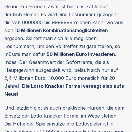
Grund zur Freude. Zwar ist hier das Zahlenset
deutlich kleiner. Es wird eine Losnummer gezogen,
die von 0000000 bis 9999999 reichen kann, woraus
sich
10 Millionen Kombinationsmöglichkeiten
ergeben. Sichert man sich alle möglichen
Losnummern, um den Volltreffer zu garantieren, so
müsste man dafür
50 Millionen Euro investieren
.
Indes: Der Gesamtwert der Sofortrente, die als
Hauptgewinn ausgespielt wird, beläuft sich nur auf
2,4 Millionen Euro (10.000 Euro monatlich für 20
Jahre).
Die Lotto Knacker Formel versagt also aufs
Neue!
Und letztlich gibt es auch praktische Hürden, die dem
Einsatz der Lotto Knacker Formel im Wege stehen:
Die Höhe der Spieleinsätze pro Lottospieler ist in
Deutschland auf 1.000 Euro monatlich begrenzt,
was