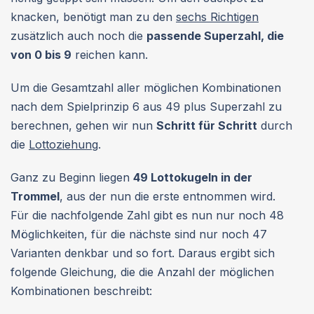
knacken, benötigt man zu den
sechs Richtigen
zusätzlich auch noch die
passende Superzahl, die
von 0 bis 9
reichen kann.
Um die Gesamtzahl aller möglichen Kombinationen
nach dem Spielprinzip 6 aus 49 plus Superzahl zu
berechnen, gehen wir nun
Schritt für Schritt
durch
die
Lottoziehung
.
Ganz zu Beginn liegen
49 Lottokugeln in der
Trommel
, aus der nun die erste entnommen wird.
Für die nachfolgende Zahl gibt es nun nur noch 48
Möglichkeiten, für die nächste sind nur noch 47
Varianten denkbar und so fort. Daraus ergibt sich
folgende Gleichung, die die Anzahl der möglichen
Kombinationen beschreibt: