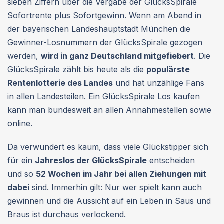
sieben Ziffern über die Vergabe der GlücksSpirale
Sofortrente plus Sofortgewinn. Wenn am Abend in
der bayerischen Landeshauptstadt München die
Gewinner-Losnummern der GlücksSpirale gezogen
werden,
wird in ganz Deutschland mitgefiebert
. Die
GlücksSpirale zählt bis heute als die
populärste
Rentenlotterie des Landes
und hat unzählige Fans
in allen Landesteilen. Ein GlücksSpirale Los kaufen
kann man bundesweit an allen Annahmestellen sowie
online.
Da verwundert es kaum, dass viele Glückstipper sich
für ein
Jahreslos der GlücksSpirale
entscheiden
und so
52 Wochen im Jahr bei allen Ziehungen mit
dabei
sind. Immerhin gilt: Nur wer spielt kann auch
gewinnen und die Aussicht auf ein Leben in Saus und
Braus ist durchaus verlockend.