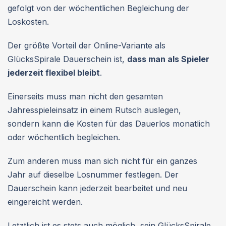
gefolgt von der wöchentlichen Begleichung der
Loskosten.
Der größte Vorteil der Online-Variante als
GlücksSpirale Dauerschein ist,
dass man als Spieler
jederzeit flexibel bleibt
.
Einerseits muss man nicht den gesamten
Jahresspieleinsatz in einem Rutsch auslegen,
sondern kann die Kosten für das Dauerlos monatlich
oder wöchentlich begleichen.
Zum anderen muss man sich nicht für ein ganzes
Jahr auf dieselbe Losnummer festlegen. Der
Dauerschein kann jederzeit bearbeitet und neu
eingereicht werden.
Letztlich ist es stets auch möglich, sein GlücksSpirale