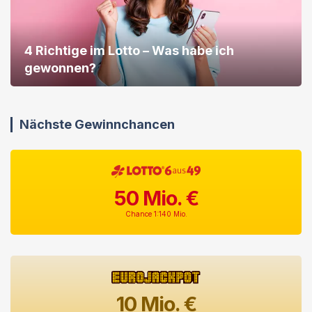
4 Richtige im Lotto – Was habe ich
gewonnen?
Nächste Gewinnchancen
50
Mio. €
Chance 1:140 Mio.
10
Mio. €