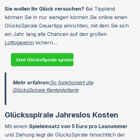
Sie wollen Ihr Glück versuchen?
Bei Tippland
können Sie in nur wenigen können Sie online einen
GlücksSpirale Dauertipp einrichten, mit dem Sie sich
ein Jahr lang alle Chancen auf den großen
Lottogewinn
sichern…
Jetzt GlücksSpirale spielen
Mehr erfahren:
So funktioniert die
GlücksSpirale Rentenlotterie
Glücksspirale Jahreslos Kosten
Mit einem
Spieleinsatz von 5 Euro pro Losnummer
und Ziehung liegt die GlücksSpirale hinsichtlich der