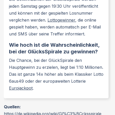
jeden Samstag gegen 19:30 Uhr veröffentlicht
und können mit der gespielten Losnummer
verglichen werden.
Lottogewinner
, die online
gespielt haben, werden automatisch per E-Mail
und SMS über seine Treffer informiert.
Wie hoch ist die Wahrscheinlichkeit,
bei der GlücksSpirale zu gewinnen?
Die Chance, bei der GlückSpirale den
Hauptgewinn zu erzielen, liegt bei 1:10 Millionen.
Das ist ganze 14x höher als beim Klassiker Lotto
6aus49 oder der europaweiten Lotterie
Eurojackpot
.
Quellen:
https://de.wikipedia.org/wiki/Gl%C3%BCcksspirale