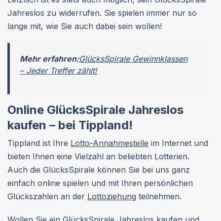
Jahreslos zu widerrufen. Sie spielen immer nur so
lange mit, wie Sie auch dabei sein wollen!
Mehr erfahren:
GlücksSpirale Gewinnklassen
– Jeder Treffer zählt!
Online GlücksSpirale Jahreslos
kaufen – bei Tippland!
Tippland ist Ihre
Lotto-Annahmestelle
im Internet und
bieten Ihnen eine Vielzahl an beliebten Lotterien.
Auch die GlücksSpirale können Sie bei uns ganz
einfach online spielen und mit Ihren persönlichen
Glückszahlen an der
Lottoziehung
teilnehmen.
Wollen Sie ein GlücksSpirale Jahreslos kaufen und