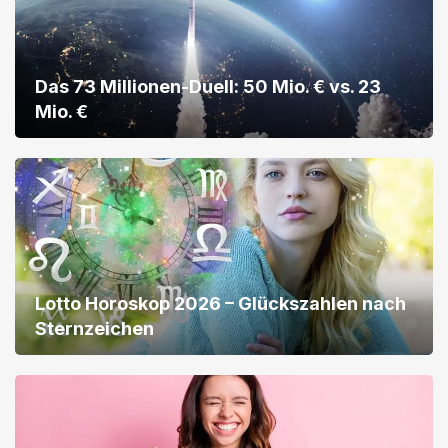
Das 73 Millionen-Duell: 50 Mio. € vs. 23
Mio. €
Lotto Horoskop 2026 – Glückszahlen nach
Sternzeichen