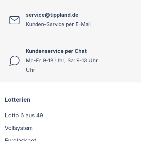
service@tippland.de
Kunden-Service per E-Mail
Kundenservice per Chat
Mo-Fr 9-18 Uhr, Sa: 9-13 Uhr
Uhr
Lotterien
Lotto 6 aus 49
Vollsystem
Eurojackpot