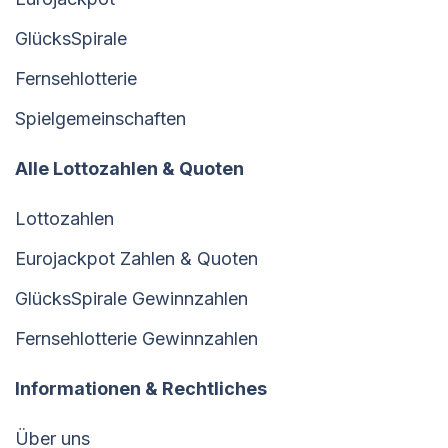
GlücksSpirale
Fernsehlotterie
Spielgemeinschaften
Alle Lottozahlen & Quoten
Lottozahlen
Eurojackpot Zahlen & Quoten
GlücksSpirale Gewinnzahlen
Fernsehlotterie Gewinnzahlen
Informationen & Rechtliches
Über uns