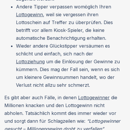
Andere Tipper verpassen womöglich Ihren
Lottogewinn
, weil sie vergessen ihren
Lottoschein auf Treffer zu überprüfen. Dies
betrifft vor allem Kiosk-Spieler, die keine
automatische Benachrichtigung erhalten.
Wieder andere Glückstipper versäumen es
schlicht und einfach, sich nach der
Lottoziehung
um die Einlösung der Gewinne zu
kümmern. Dies mag der Fall sein, wenn es sich
um kleinere Gewinnsummen handelt, wo der
Verlust nicht allzu sehr schmerzt.
Es gibt aber auch Fälle, in denen
Lottogewinner
die
Millionen knacken und den Lottogewinn nicht
abholen. Tatsächlich kommt dies immer wieder vor
und sorgt dann für Schlagzeilen wie:
“Lottogewinner
gesucht – Millionengewinn droht zu verfallen”