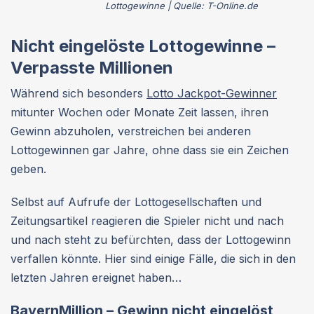
Lottogewinne | Quelle: T-Online.de
Nicht eingelöste Lottogewinne –
Verpasste Millionen
Während sich besonders
Lotto Jackpot-Gewinner
mitunter Wochen oder Monate Zeit lassen, ihren
Gewinn abzuholen, verstreichen bei anderen
Lottogewinnen gar Jahre, ohne dass sie ein Zeichen
geben.
Selbst auf Aufrufe der Lottogesellschaften und
Zeitungsartikel reagieren die Spieler nicht und nach
und nach steht zu befürchten, dass der Lottogewinn
verfallen könnte. Hier sind einige Fälle, die sich in den
letzten Jahren ereignet haben…
BayernMillion – Gewinn nicht eingelöst