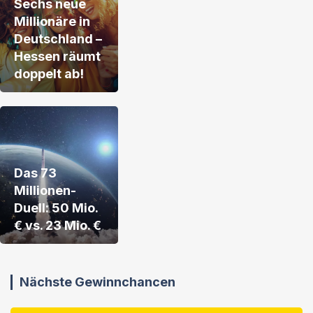
Sechs neue
Millionäre in
Deutschland –
Hessen räumt
doppelt ab!
Das 73
Millionen-
Duell: 50 Mio.
€ vs. 23 Mio. €
Nächste Gewinnchancen