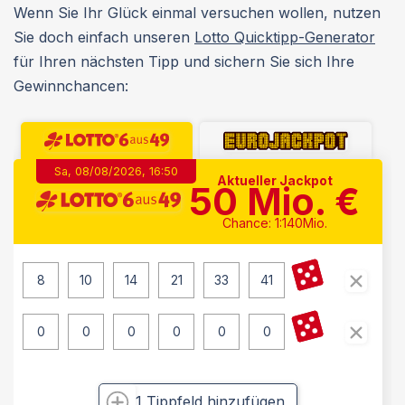
Wenn Sie Ihr Glück einmal versuchen wollen, nutzen
Sie doch einfach unseren
Lotto Quicktipp-Generator
für Ihren nächsten Tipp und sichern Sie sich Ihre
Gewinnchancen:
Sa, 08/08/2026, 16:50
Aktueller Jackpot
50
Mio. €
Chance: 1:140Mio.
1 Tippfeld hinzufügen