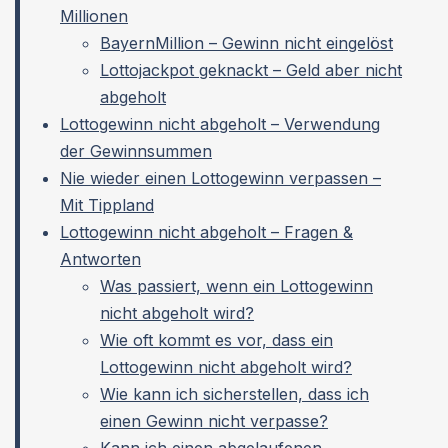
Millionen
BayernMillion – Gewinn nicht eingelöst
Lottojackpot geknackt – Geld aber nicht
abgeholt
Lottogewinn nicht abgeholt – Verwendung
der Gewinnsummen
Nie wieder einen Lottogewinn verpassen –
Mit Tippland
Lottogewinn nicht abgeholt – Fragen &
Antworten
Was passiert, wenn ein Lottogewinn
nicht abgeholt wird?
Wie oft kommt es vor, dass ein
Lottogewinn nicht abgeholt wird?
Wie kann ich sicherstellen, dass ich
einen Gewinn nicht verpasse?
Kann ich einen abgelaufenen