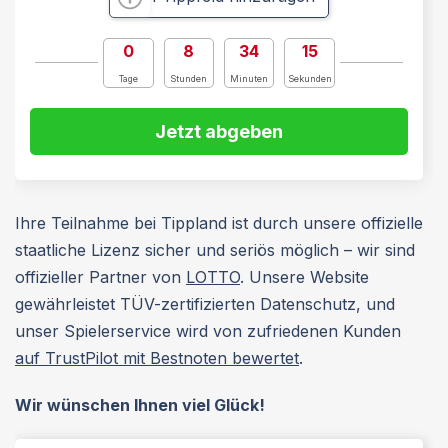
0
8
34
14
Tage
Stunden
Minuten
Sekunden
Jetzt abgeben
Ihre Teilnahme bei Tippland ist durch unsere offizielle
staatliche Lizenz sicher und seriös möglich – wir sind
offizieller Partner von
LOTTO
. Unsere Website
gewährleistet TÜV-zertifizierten Datenschutz, und
unser Spielerservice wird von zufriedenen Kunden
auf TrustPilot mit Bestnoten bewertet
.
Wir wünschen Ihnen viel Glück!