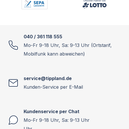
040 / 361 118 555
Mo-Fr 9-18 Uhr, Sa: 9-13 Uhr (Ortstarif,
Mobilfunk kann abweichen)
service@tippland.de
Kunden-Service per E-Mail
Kundenservice per Chat
Mo-Fr 9-18 Uhr, Sa: 9-13 Uhr
Uhr