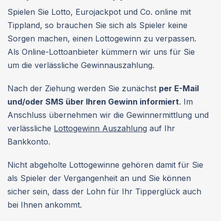
Spielen Sie Lotto, Eurojackpot und Co. online mit
Tippland, so brauchen Sie sich als Spieler keine
Sorgen machen, einen Lottogewinn zu verpassen.
Als Online-Lottoanbieter kümmern wir uns für Sie
um die verlässliche Gewinnauszahlung.
Nach der Ziehung werden Sie zunächst
per E-Mail
und/oder SMS über Ihren Gewinn informiert
. Im
Anschluss übernehmen wir die Gewinnermittlung und
verlässliche
Lottogewinn Auszahlung
auf Ihr
Bankkonto.
Nicht abgeholte Lottogewinne gehören damit für Sie
als Spieler der Vergangenheit an und Sie können
sicher sein, dass der Lohn für Ihr Tipperglück auch
bei Ihnen ankommt.