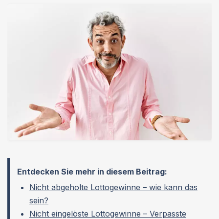
passiert und warum Lottospieler am Ende doch noch
profitieren, das verraten wir Ihnen im Magazin.
Entdecken Sie mehr in diesem Beitrag:
Nicht abgeholte Lottogewinne – wie kann das
sein?
Nicht eingelöste Lottogewinne – Verpasste