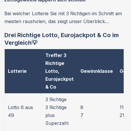
Bei welcher Lotterie Sie mit 3 Richtigen im Schnitt am
meisten rausholen, das zeigt unser Überblick…
Drei Richtige Lotto, Eurojackpot & Co im
Vergleich💡
Treffer 3
Richtige
Lotterie
Lotto,
Gewinnklasse
Gew
Eurojackpot
& Co
3 Richtige
Lotto 6 aus
3 Richtige
8
11,10
49
plus
7
21,2
Superzahl