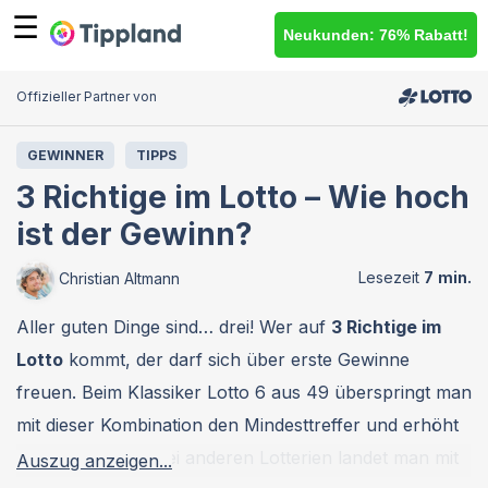
☰
Neukunden: 76% Rabatt!
Offizieller Partner von
GEWINNER
TIPPS
3 Richtige im Lotto – Wie hoch
ist der Gewinn?
Christian Altmann
Aller guten Dinge sind… drei! Wer auf
3 Richtige im
Lotto
kommt, der darf sich über erste Gewinne
freuen. Beim Klassiker Lotto 6 aus 49 überspringt man
mit dieser Kombination den Mindesttreffer und erhöht
die Lottoquoten. Bei anderen Lotterien landet man mit
Auszug anzeigen...