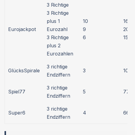
3 Richtige
3 Richtige
plus 1
10
16,9
Eurojackpot
Eurozahl
9
20,1
3 Richtige
6
155,
plus 2
Eurozahlen
3 richtige
GlücksSpirale
3
100 
Endziffern
3 richtige
Spiel77
5
77 E
Endziffern
3 richtige
Super6
4
66 E
Endziffern