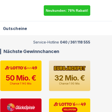
Neukunden: 76% Rabatt!
Gutscheine
Service-Hotline
040 / 361 118 555
Nächste Gewinnchancen
50
Mio. €
32
Mio. €
Chance 1:140 Mio.
Chance 1:90 Mio.