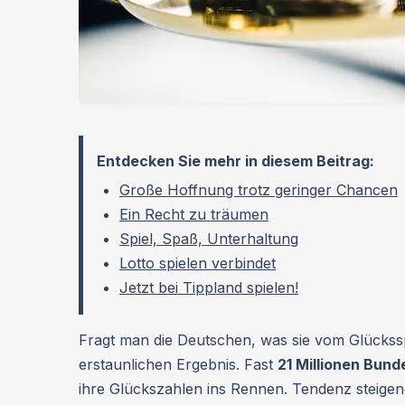
Entdecken Sie mehr in diesem Beitrag:
Große Hoffnung trotz geringer Chancen
Ein Recht zu träumen
Spiel, Spaß, Unterhaltung
Lotto spielen verbindet
Jetzt bei Tippland spielen!
Fragt man die Deutschen, was sie vom Glückssp
erstaunlichen Ergebnis. Fast
21 Millionen Bun
ihre Glückszahlen ins Rennen. Tendenz steigen