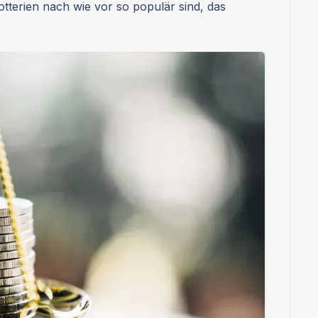
terien nach wie vor so populär sind, das