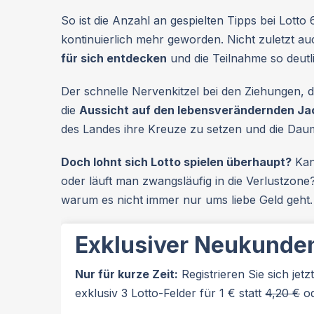
So ist die Anzahl an gespielten Tipps bei Lott
kontinuierlich mehr geworden. Nicht zuletzt auc
für sich entdecken
und die Teilnahme so deutli
Der schnelle Nervenkitzel bei den Ziehungen,
die
Aussicht auf den lebensverändernden J
des Landes ihre Kreuze zu setzen und die Dau
Doch lohnt sich Lotto spielen überhaupt?
Kan
oder läuft man zwangsläufig in die Verlustzon
warum es nicht immer nur ums liebe Geld geht.
Exklusiver Neukunden
Nur für kurze Zeit:
Registrieren Sie sich jetz
exklusiv 3 Lotto-Felder für 1 € statt
4,20 €
od