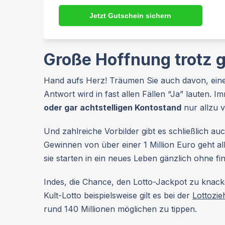
Jetzt Gutschein sichern
Große Hoffnung trotz 
Hand aufs Herz! Träumen Sie auch davon, ein
Antwort wird in fast allen Fällen “Ja” lauten. I
oder gar achtstelligen Kontostand
nur allzu v
Und zahlreiche Vorbilder gibt es schließlich au
Gewinnen von über einer 1 Million Euro geht all
sie starten in ein neues Leben gänzlich ohne fi
Indes, die Chance, den Lotto-Jackpot zu knacke
Kult-Lotto beispielsweise gilt es bei der
Lottozi
rund 140 Millionen möglichen zu tippen.