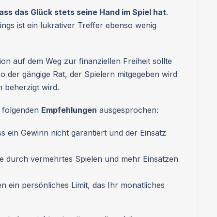
ass das Glück stets seine Hand im Spiel hat
.
ngs ist ein lukrativer Treffer ebenso wenig
ion auf dem Weg zur finanziellen Freiheit sollte
o der gängige Rat, der Spielern mitgegeben wird
 beherzigt wird.
e folgenden
Empfehlungen
ausgesprochen:
ss ein Gewinn nicht garantiert und der Einsatz
te durch vermehrtes Spielen und mehr Einsätzen
n ein persönliches Limit, das Ihr monatliches