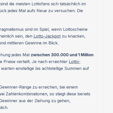
ind die meisten Lottofans sich tatsächlich im
Glück jedes Mal aufs Neue zu versuchen. Die
ragmatismus sind im Spiel, wenn Lottoscheine
einlich sein, den
Lotto-Jackpot
zu knacken,
und mittleren Gewinne im Blick.
iehung jedes Mal
zwischen 300.000 und 1 Million
 Preise verteilt. Je nach erreichter
Lotto-
rten einstellige bis achtstellige Summen auf
r Gewinner-Ränge zu erreichen, bei einem
wei Zahlenkombinationen, so steigt diese bereits
als Gewinner aus der Ziehung zu gehen,
lich.